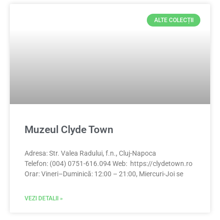
ALTE COLECȚII
Muzeul Clyde Town
Adresa: Str. Valea Radului, f.n., Cluj-Napoca
Telefon: (004) 0751-616.094 Web: https://clydetown.ro
Orar: Vineri–Duminică: 12:00 – 21:00, Miercuri-Joi se
VEZI DETALII »