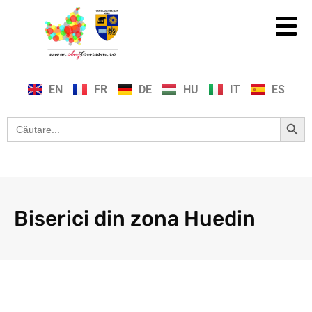
EN
FR
DE
HU
IT
ES
Search Button
Search
for:
Biserici din zona Huedin