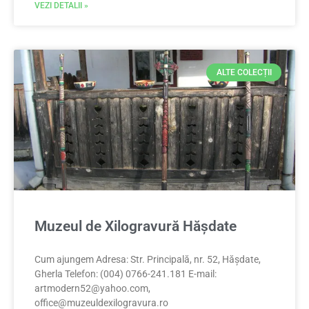
VEZI DETALII »
ALTE COLECȚII
Muzeul de Xilogravură Hășdate
Cum ajungem Adresa: Str. Principală, nr. 52, Hășdate,
Gherla Telefon: (004) 0766-241.181 E-mail:
artmodern52@yahoo.com
,
office@muzeuldexilogravura.ro