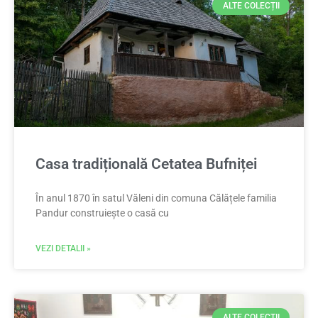
ALTE COLECȚII
Casa tradițională Cetatea Bufniței
În anul 1870 în satul Văleni din comuna Călățele familia
Pandur construiește o casă cu
VEZI DETALII »
ALTE COLECȚII