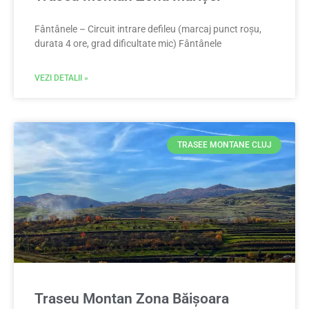
Fântânele – Circuit intrare defileu (marcaj punct roșu,
durata 4 ore, grad dificultate mic) Fântânele
VEZI DETALII »
TRASEE MONTANE CLUJ
Traseu Montan Zona Băișoara