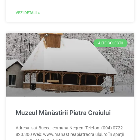
VEZI DETALII »
ALTE COLECȚII
Muzeul Mănăstirii Piatra Craiului
Adresa: sat Bucea, comuna Negreni Telefon: (004) 0722-
823.300 Web: www.manastireapiatracraiului.ro În spații