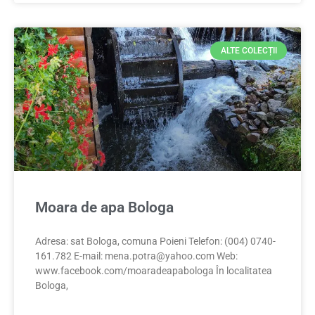
ALTE COLECȚII
Moara de apa Bologa
Adresa: sat Bologa, comuna Poieni Telefon: (004) 0740-
161.782 E-mail:
mena.potra@yahoo.com
Web:
www.facebook.com/moaradeapabologa În localitatea
Bologa,