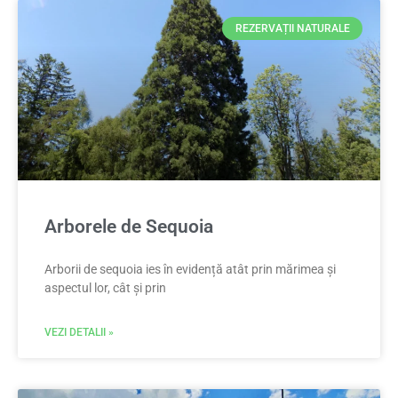
REZERVAȚII NATURALE
Arborele de Sequoia
Arborii de sequoia ies în evidență atât prin mărimea și
aspectul lor, cât și prin
VEZI DETALII »