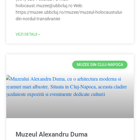
holocaust.muzee@ubbcluj.ro
Web:
https://muzee.ubbcluj.ro/muzee/muzeul-holocaustului-
din-nordul-transilvaniei
VEZI DETALII »
MUZEE DIN CLUJ-NAPOCA
Muzeul Alexandru Duma