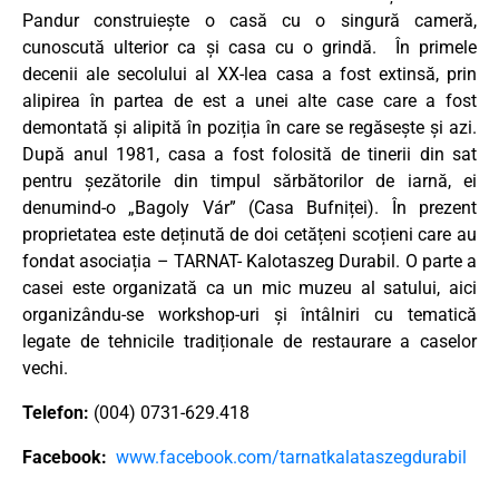
Pandur construiește o casă cu o singură cameră,
cunoscută ulterior ca și casa cu o grindă. În primele
decenii ale secolului al XX-lea casa a fost extinsă, prin
alipirea în partea de est a unei alte case care a fost
demontată și alipită în poziția în care se regăsește și azi.
După anul 1981, casa a fost folosită de tinerii din sat
pentru șezătorile din timpul sărbătorilor de iarnă, ei
denumind-o „Bagoly Vár” (Casa Bufniței). În prezent
proprietatea este deținută de doi cetățeni scoțieni care au
fondat asociația – TARNAT- Kalotaszeg Durabil. O parte a
casei este organizată ca un mic muzeu al satului, aici
organizându-se workshop-uri și întâlniri cu tematică
legate de tehnicile tradiționale de restaurare a caselor
vechi.
Telefon:
(004) 0731-629.418
Facebook:
www.facebook.com/tarnatkalataszegdurabil