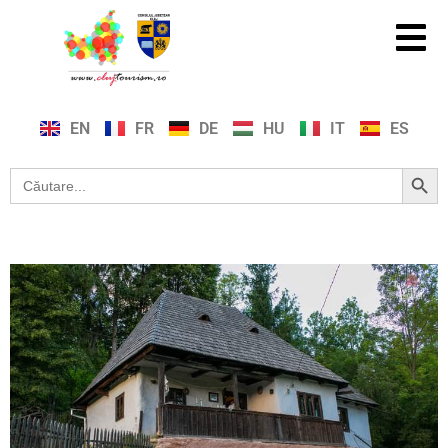
EN
FR
DE
HU
IT
ES
Search Button
Search
for: