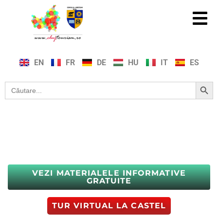
EN
FR
DE
HU
IT
ES
Search Button
Search
for:
Descoperă Județul Cluj
VEZI MATERIALELE INFORMATIVE
GRATUITE
TUR VIRTUAL LA CASTEL