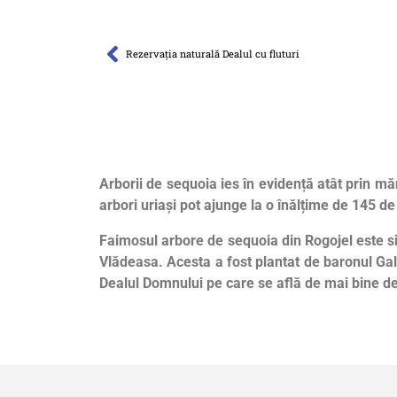
Rezervaţia naturală Dealul cu fluturi
Arborii de sequoia ies în evidență atât prin măr
arbori uriași pot ajunge la o înălțime de 145 de
Faimosul arbore de sequoia din Rogojel este sit
Vlădeasa. Acesta a fost plantat de baronul Gal
Dealul Domnului pe care se află de mai bine d