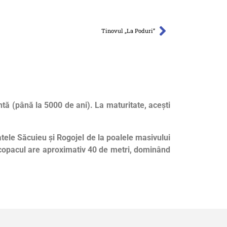
Tinovul „La Poduri”
ntă (până la 5000 de ani). La maturitate, acești
atele Săcuieu și Rogojel de la poalele masivului
i copacul are aproximativ 40 de metri, dominând