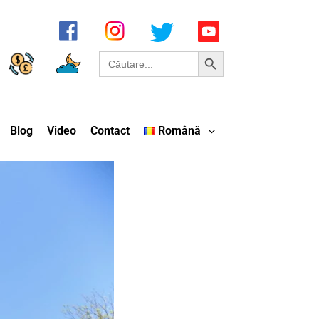
Search Button
Search
for:
Blog
Video
Contact
Română