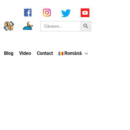
Search Button
Search
for:
Blog
Video
Contact
Română