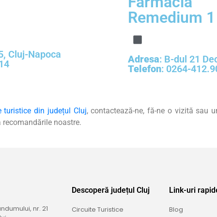
Farmacia
Remedium 1
15, Cluj-Napoca
Adresa
: B-dul 21 De
14
Telefon
:
0264-412.9
e turistice din județul Cluj
, contactează-ne, fă-ne o vizită sau 
 recomandările noastre.
Descoperă județul Cluj
Link-uri rapid
dumului, nr. 21
Circuite Turistice
Blog