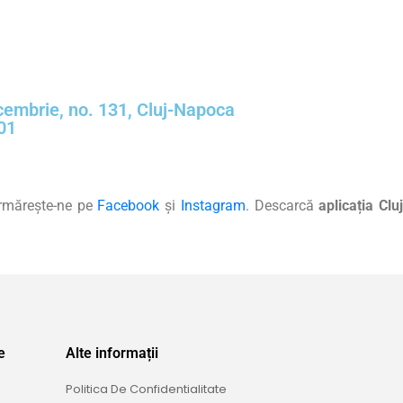
cembrie, no. 131, Cluj-Napoca
01
urmărește-ne pe
Facebook
și
Instagram
. Descarcă
aplicația Clu
e
Alte informații
Politica De Confidentialitate