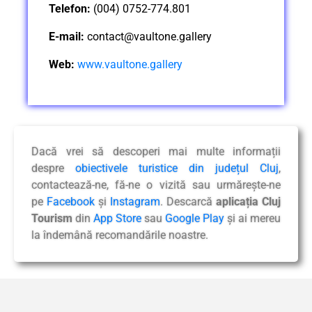
Telefon:
(004) 0752-774.801
E-mail:
contact@vaultone.gallery
Web:
www.vaultone.gallery
Dacă vrei să descoperi mai multe informații
despre
obiectivele turistice din județul Cluj
,
contactează-ne, fă-ne o vizită sau urmărește-ne
pe
Facebook
și
Instagram
. Descarcă
aplicația Cluj
Tourism
din
App Store
sau
Google Play
și ai mereu
la îndemână recomandările noastre.