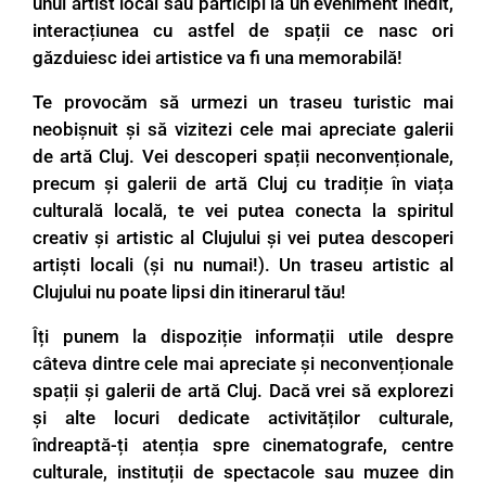
unui artist local sau participi la un eveniment inedit,
interacțiunea cu astfel de spații ce nasc ori
găzduiesc idei artistice va fi una memorabilă!
Te provocăm să urmezi un traseu turistic mai
neobișnuit și să vizitezi cele mai apreciate galerii
de artă Cluj. Vei descoperi spații neconvenționale,
precum și galerii de artă Cluj cu tradiție în viața
culturală locală, te vei putea conecta la spiritul
creativ și artistic al Clujului și vei putea descoperi
artiști locali (și nu numai!). Un traseu artistic al
Clujului nu poate lipsi din itinerarul tău!
Îți punem la dispoziție informații utile despre
câteva dintre cele mai apreciate și neconvenționale
spații și galerii de artă Cluj. Dacă vrei să explorezi
și alte locuri dedicate activităților culturale,
îndreaptă-ți atenția spre
cinematografe
,
centre
culturale
,
instituții de spectacole
sau
muzee
din