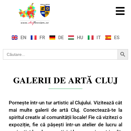
EN
FR
DE
HU
IT
ES
Search Button
Search
for:
GALERII DE ARTĂ CLUJ
Pornește într-un tur artistic al Clujului. Vizitează cât
mai multe galerii de artă Cluj. Conectează-te la
spiritul creativ al comunității locale! Fie că vizitezi o
expoziție, fie că pășești într-un atelier de lucru al