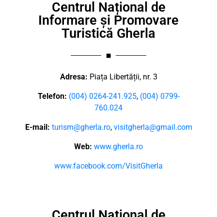
Centrul Național de
Informare și Promovare
Turistică Gherla
Adresa:
Piața Libertății, nr. 3
Telefon:
(004) 0264-241.925
,
(004) 0799-
760.024
E-mail:
turism@gherla.ro
,
visitgherla@gmail.com
Web:
www.gherla.ro
www.facebook.com/VisitGherla
Centrul Național de