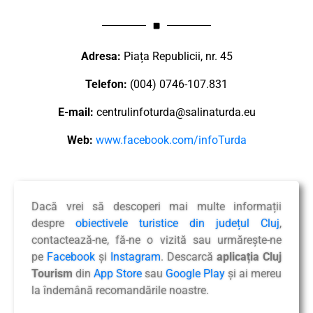
Adresa:
Piața Republicii, nr. 45
Telefon:
(004) 0746-107.831
E-mail:
centrulinfoturda@salinaturda.eu
Web:
www.facebook.com/infoTurda
Dacă vrei să descoperi mai multe informații
despre
obiectivele turistice din județul Cluj
,
contactează-ne, fă-ne o vizită sau urmărește-ne
pe
Facebook
și
Instagram
. Descarcă
aplicația Cluj
Tourism
din
App Store
sau
Google Play
și ai mereu
la îndemână recomandările noastre.