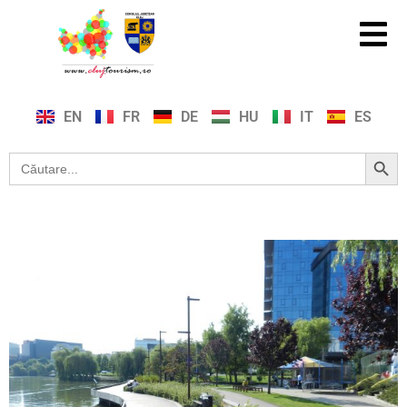
EN
FR
DE
HU
IT
ES
Search Button
Search
for: