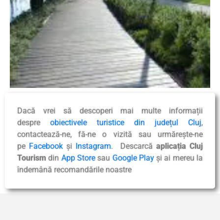
Dacă vrei să descoperi mai multe informații
despre
obiectivele turistice din județul Cluj
,
contactează-ne, fă-ne o vizită sau urmărește-ne
pe
Facebook
și
Instagram
. Descarcă
aplicația Cluj
Tourism
din
App Store
sau
Google Play
și ai mereu la
îndemână recomandările noastre