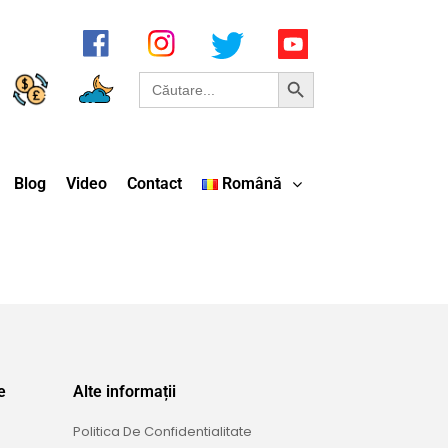
Search Button
Search
for:
Blog
Video
Contact
Română
e
Alte informații
Politica De Confidentialitate