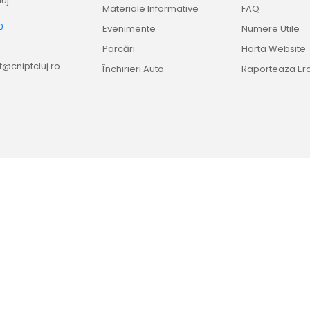
uj
Materiale Informative
FAQ
0
Evenimente
Numere Utile
9
Parcări
Harta Website
@cniptcluj.ro
Închirieri Auto
Raporteaza Er