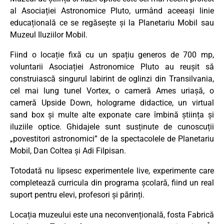
al Asociației Astronomice Pluto, urmând aceeași linie
educațională ce se regăsește și la Planetariu Mobil sau
Muzeul Iluziilor Mobil.
Fiind o locație fixă cu un spațiu generos de 700 mp,
voluntarii Asociației Astronomice Pluto au reușit să
construiască singurul labirint de oglinzi din Transilvania,
cel mai lung tunel Vortex, o cameră Ames uriașă, o
cameră Upside Down, holograme didactice, un virtual
sand box și multe alte exponate care îmbină știința și
iluziile optice. Ghidajele sunt susținute de cunoscuții
„povestitori astronomici” de la spectacolele de Planetariu
Mobil, Dan Coltea și Adi Filpisan.
Totodată nu lipsesc experimentele live, experimente care
completează curricula din programa școlară, fiind un real
suport pentru elevi, profesori și părinți.
Locația muzeului este una neconvențională, fosta Fabrică