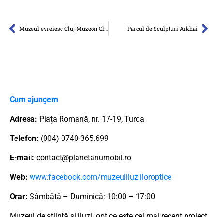
Muzeul evreiesc Cluj-Muzeon Cluj
Parcul de Sculpturi Arkhai
Cum ajungem
Adresa:
Piața Romană, nr. 17-19, Turda
Telefon:
(004) 0740-365.699
E-mail:
contact@planetariumobil.ro
Web:
www.facebook.com/muzeuliluziiloroptice
Orar:
Sâmbătă – Duminică: 10:00 – 17:00
Muzeul de știință si iluzii optice este cel mai recent proiect