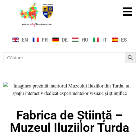
EN
FR
DE
HU
IT
ES
Search Button
Search
for:
Fabrica de Știință –
Muzeul Iluziilor Turda