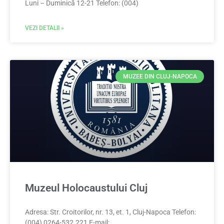
Luni – Duminică 12-21 Telefon: (004)
VEZI DETALII »
MUZEE DIN CLUJ-NAPOCA
Muzeul Holocaustului Cluj
Adresa: Str. Croitorilor, nr. 13, et. 1, Cluj-Napoca Telefon:
(004) 0264-532.221 E-mail: