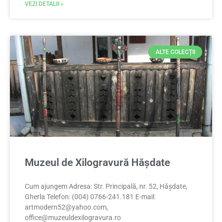
VEZI DETALII »
ALTE COLECȚII
Muzeul de Xilogravură Hășdate
Cum ajungem Adresa: Str. Principală, nr. 52, Hășdate,
Gherla Telefon: (004) 0766-241.181 E-mail:
artmodern52@yahoo.com
,
office@muzeuldexilogravura.ro