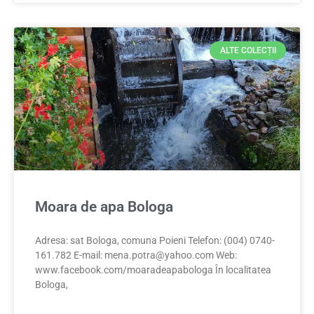
ALTE COLECȚII
Moara de apa Bologa
Adresa: sat Bologa, comuna Poieni Telefon: (004) 0740-
161.782 E-mail:
mena.potra@yahoo.com
Web:
www.facebook.com/moaradeapabologa În localitatea
Bologa,