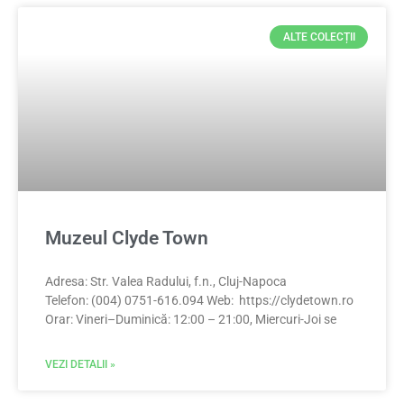
ALTE COLECȚII
Muzeul Clyde Town
Adresa: Str. Valea Radului, f.n., Cluj-Napoca
Telefon: (004) 0751-616.094 Web: https://clydetown.ro
Orar: Vineri–Duminică: 12:00 – 21:00, Miercuri-Joi se
VEZI DETALII »