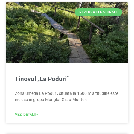
REZERVAȚII NATURALE
Tinovul „La Poduri”
Zona umedă La Poduri, situată la 1600 m altitudine este
inclusă în grupa Munților Gilău-Muntele
VEZI DETALII »