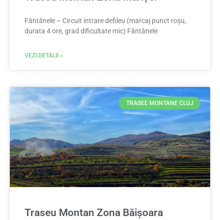
Fântânele – Circuit intrare defileu (marcaj punct roșu,
durata 4 ore, grad dificultate mic) Fântânele
VEZI DETALII »
TRASEE MONTANE CLUJ
Traseu Montan Zona Băișoara