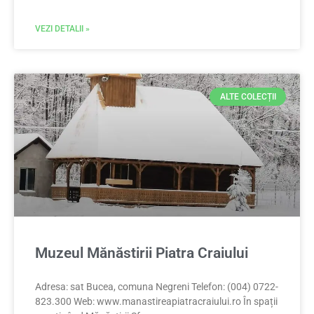
VEZI DETALII »
ALTE COLECȚII
Muzeul Mănăstirii Piatra Craiului
Adresa: sat Bucea, comuna Negreni Telefon: (004) 0722-
823.300 Web: www.manastireapiatracraiului.ro În spații