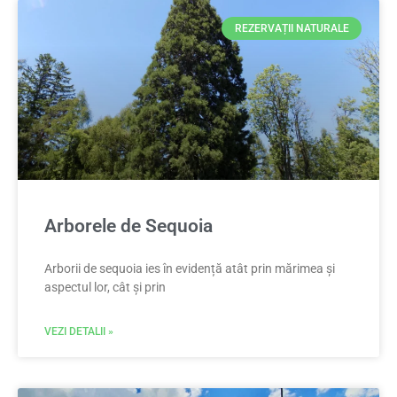
REZERVAȚII NATURALE
Arborele de Sequoia
Arborii de sequoia ies în evidență atât prin mărimea și
aspectul lor, cât și prin
VEZI DETALII »