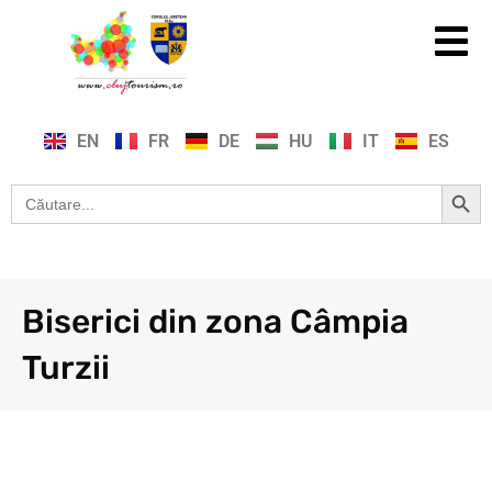
EN
FR
DE
HU
IT
ES
Search Button
Search
for:
Biserici din zona Câmpia
Turzii