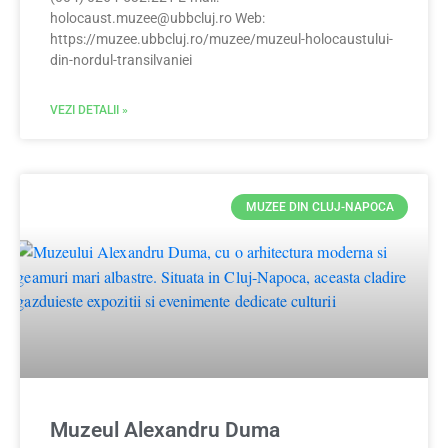
holocaust.muzee@ubbcluj.ro
Web:
https://muzee.ubbcluj.ro/muzee/muzeul-holocaustului-
din-nordul-transilvaniei
VEZI DETALII »
MUZEE DIN CLUJ-NAPOCA
Muzeul Alexandru Duma