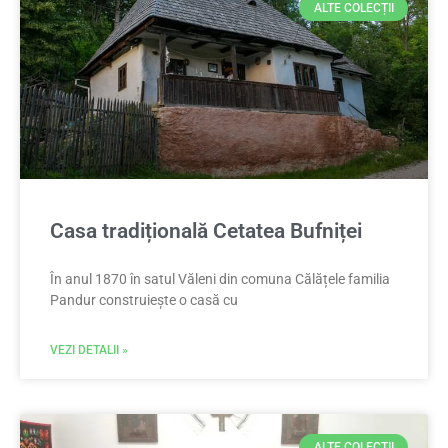
ALTE COLECȚII
Casa tradițională Cetatea Bufniței
În anul 1870 în satul Văleni din comuna Călățele familia
Pandur construiește o casă cu
VEZI DETALII »
ALTE COLECȚII