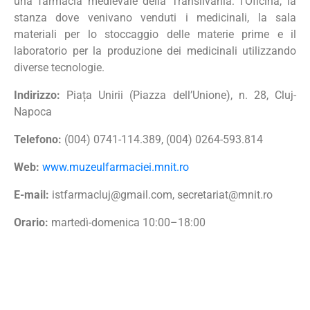
una farmacia medievale della Transilvania: l’Oficina, la
stanza dove venivano venduti i medicinali, la sala
materiali per lo stoccaggio delle materie prime e il
laboratorio per la produzione dei medicinali utilizzando
diverse tecnologie.
Indirizzo:
Piața Unirii (Piazza dell’Unione), n. 28, Cluj-
Napoca
Telefono:
(004) 0741-114.389, (004) 0264-593.814
Web:
www.muzeulfarmaciei.mnit.ro
E-mail:
istfarmacluj@gmail.com
,
secretariat@mnit.ro
Orario:
martedì-domenica 10:00–18:00