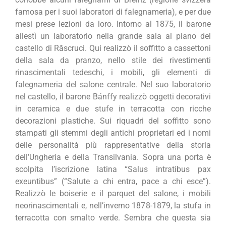
famosa per i suoi laboratori di falegnameria), e per due
mesi prese lezioni da loro. Intorno al 1875, il barone
allestì un laboratorio nella grande sala al piano del
castello di Răscruci. Qui realizzò il soffitto a cassettoni
della sala da pranzo, nello stile dei rivestimenti
rinascimentali tedeschi, i mobili, gli elementi di
falegnameria del salone centrale. Nel suo laboratorio
nel castello, il barone Bánffy realizzò oggetti decorativi
in ​​ceramica e due stufe in terracotta con ricche
decorazioni plastiche. Sui riquadri del soffitto sono
stampati gli stemmi degli antichi proprietari ed i nomi
delle personalità più rappresentative della storia
dell’Ungheria e della Transilvania. Sopra una porta è
scolpita l’iscrizione latina “Salus intratibus pax
exeuntibus” (“Salute a chi entra, pace a chi esce”).
Realizzò le boiserie e il parquet del salone, i mobili
neorinascimentali e, nell’inverno 1878-1879, la stufa in
terracotta con smalto verde. Sembra che questa sia