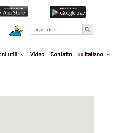
Search Button
Search
for:
ni utili
Video
Contatto
Italiano