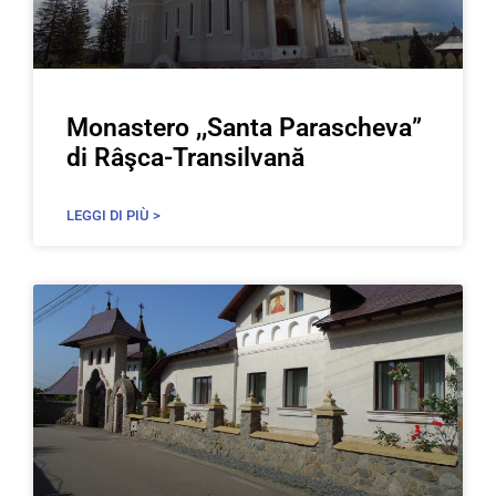
Monastero ,,Santa Parascheva”
di Râşca-Transilvană
LEGGI DI PIÙ >