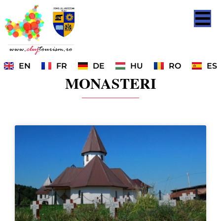
EN
FR
DE
HU
RO
ES
MONASTERI