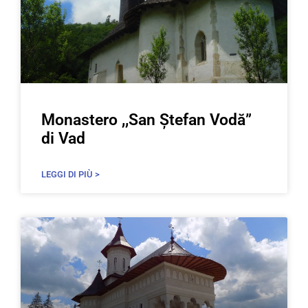
Monastero ,,San Ștefan Vodă”
di Vad
LEGGI DI PIÙ >