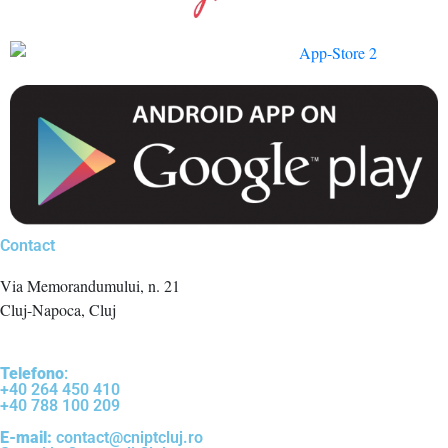
Contact
Via Memorandumului, n. 21
Cluj-Napoca, Cluj
Telefono
:
+40 264 450 410
+40 788 100 209
E-mail:
contact@cniptcluj.ro