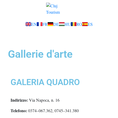
EN
FR
DE
HU
RO
ES
Gallerie d'arte
GALERIA QUADRO
Indirizzo:
Via Napoca, n. 16
Telefono:
0374–067.362, 0745–341.380