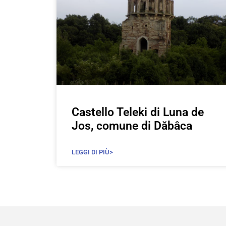
Castello Teleki di Luna de
Jos, comune di Dăbâca
LEGGI DI PIÙ>