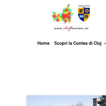
Home
Scopri la Contea di Cluj