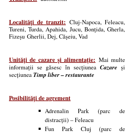
Localități de tranzit:
Cluj-Napoca, Feleacu,
Tureni, Turda, Apahida, Jucu, Bonțida, Gherla,
Fizeșu Gherlii, Dej, Cășeiu, Vad
Unități de cazare și alimentație:
Mai multe
Cazare
informaţii se găsesc în secţiunea
şi
Timp liber – restaur
ante
secţiunea
Posibilități de agrement
Adrenalin Park (parc de
distracții) – Feleacu
Fun Park Cluj (parc de