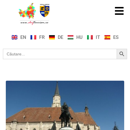
EN
FR
DE
HU
IT
ES
Search Button
Search
for: