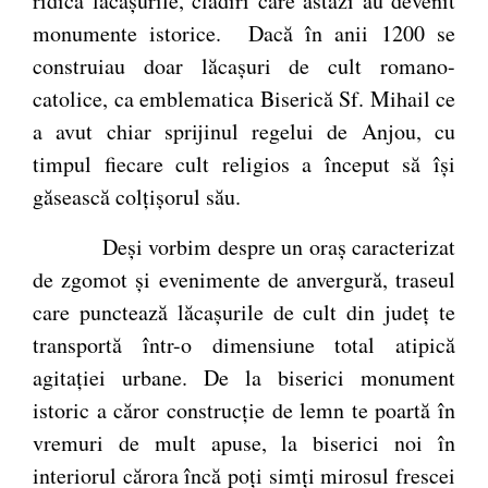
ridica lăcaşurile, clădiri care astăzi au devenit
monumente istorice. Dacă în anii 1200 se
construiau doar lăcașuri de cult romano-
catolice, ca emblematica Biserică Sf. Mihail ce
a avut chiar sprijinul regelui de Anjou, cu
timpul fiecare cult religios a început să își
găsească colțișorul său.
Deși vorbim despre un oraș caracterizat
de zgomot și evenimente de anvergură, traseul
care punctează lăcașurile de cult din județ te
transportă într-o dimensiune total atipică
agitației urbane. De la biserici monument
istoric a căror construcție de lemn te poartă în
vremuri de mult apuse, la biserici noi în
interiorul cărora încă poți simți mirosul frescei