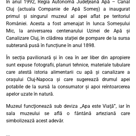
În anul 1992, Regia Autonomă Judeţeană Apă – Canal
Cluj (actuala Companie de Apă Someş) a inaugurat
primul și singurul muzeul al apei aflat pe teritoriul
României. Acesta a fost amenajat în lunca Someșului
Mic, la aniversarea centenarului Uzinei de Apă și
Canalizare Cluj, în clădirea stației de pompare de la sursa
subterană pusă în funcțiune în anul 1898.
În secția pavilionară și în cea în aer liber din apropiere
sunt expuse fotografii, planuri tehnice, materiale tubulare
care atestă istoria alimentarii cu apă și canalizare a
orașului Cluj-Napoca și care sugerează drumul apei
potabile de la sursă la consumator și apoi reîntoarcerea
apelor uzate în natură.
Muzeul funcţionează sub deviza ,,Apa este Viaţă”, iar în
sala muzeului se află o fântână arteziană care
simbolizează acest adevăr.