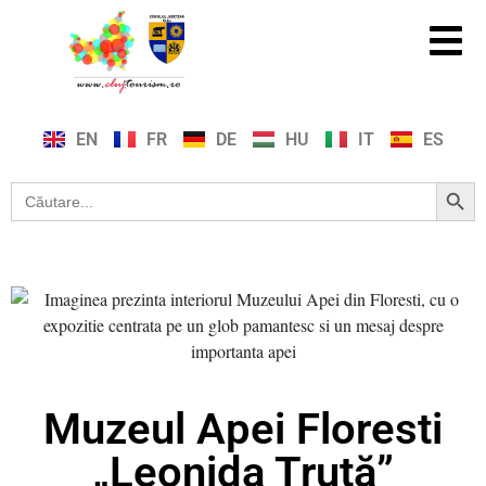
EN
FR
DE
HU
IT
ES
Search Button
Search
for:
Muzeul Apei Floresti
„Leonida Truță”