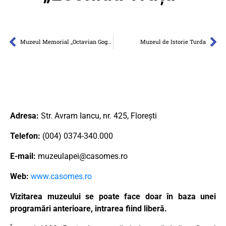
Muzeul Memorial ,,Octavian Goga” de la Ciucea
Muzeul de Istorie Turda
Adresa:
Str. Avram Iancu, nr. 425, Floreşti
Telefon:
(004) 0374-340.000
E-mail:
muzeulapei@casomes.ro
Web:
www.casomes.ro
Vizitarea muzeului se poate face doar în baza unei
programări anterioare, intrarea fiind liberă.