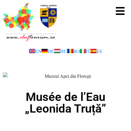
EN
DE
HU
RO
IT
ES
Musée de l’Eau
„Leonida Truță”