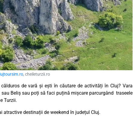
lujtoursim.ro
, cheileturzii.ro
călduros de vară și ești în căutare de activități în Cluj? Vara
ța sau Beliș sau poți să faci puțină mișcare parcurgând traseele
e Turzii.
 atractive destinații de weekend în județul Cluj.