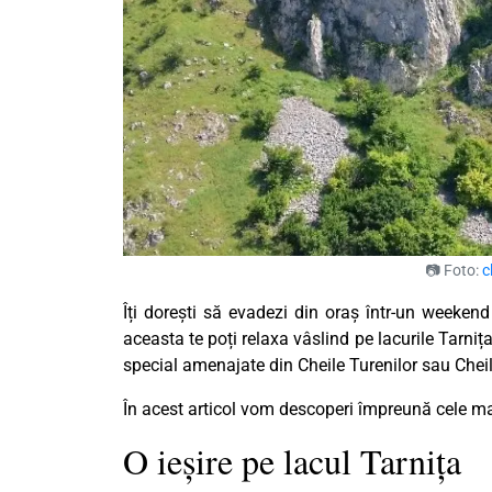
📷 Foto:
c
Îți dorești să evadezi din oraș într-un weekend 
aceasta te poți relaxa vâslind pe lacurile Tarni
special amenajate din Cheile Turenilor sau Cheil
În acest articol vom descoperi împreună cele mai
O ieșire pe lacul Tarnița