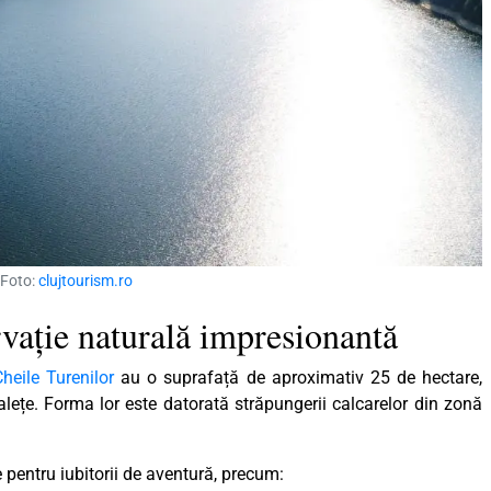
 Foto:
clujtourism.ro
rvație naturală impresionantă
heile Turenilor
au o suprafață de aproximativ 25 de hectare,
ralețe. Forma lor este datorată străpungerii calcarelor din zonă
e pentru iubitorii de aventură, precum: