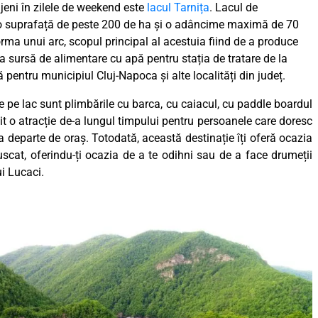
ujeni în zilele de weekend este
lacul Tarnița
. Lacul de
o suprafață de peste 200 de ha și o adâncime maximă de 70
orma unui arc, scopul principal al acestuia fiind de a produce
 ca sursă de alimentare cu apă pentru stația de tratare de la
 pentru municipiul Cluj-Napoca și alte localități din județ.
ce pe lac sunt plimbările cu barca, cu caiacul, cu paddle boardul
it o atracție de-a lungul timpului pentru persoanele care doresc
 departe de oraș. Totodată, această destinație îți oferă ocazia
scat, oferindu-ți ocazia de a te odihni sau de a face drumeții
ui Lucaci.