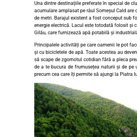
Una dintre destinațiile preferate în special de cl
acumulare amplasat pe râul Someșul Cald are 
de metri. Barajul existent a fost conceput sub f
energie electrică. Lacul este totodată folosit și
Gilău, care furnizează apă potabilă și industrială
Principalele activități pe care oamenii le pot fa
și cu bicicletele de apă. Toate acestea au deven
să scape de zgomotul cotidian fără a pleca prea
de a te bucura de frumusețea naturii și de pe u
precum cea care îți permite să ajungi la Piatra l