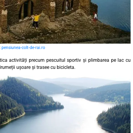
:
pensiunea-colt-de-rai.ro
ctica activități precum pescuitul sportiv și plimbarea pe lac cu
drumeții ușoare și trasee cu bicicleta.