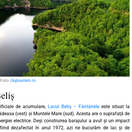
 Foto:
clujtourism.ro
eliș
tificiale de acumulare,
Lacul Beliș – Fântânele
este situat la
Vlădeasa (vest) şi Muntele Mare (sud). Acesta are o suprafață de
ergiei electrice. Deși construirea barajului a avut și un impact
fiind dezafectat în anul 1972, azi ne bucurăm de lac și de