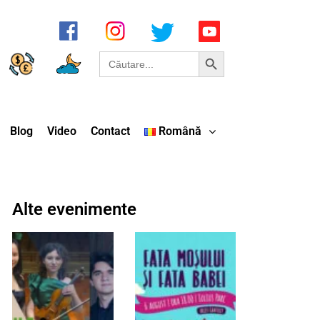
Search Button
Search
for:
Blog
Video
Contact
Română
Alte evenimente