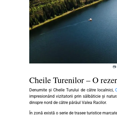
📷
Cheile Turenilor – O reze
Denumite și Cheile Turului de către localnici,
C
impresionând vizitatorii prin sălbăticie și natu
dinspre nord de către pârâul Valea Racilor.
În zonă există o serie de trasee turistice marcat