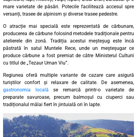
mare varietate de păsări. Potecile facilitează accesul spre
versanți, trasee de alpinism și diverse trasee pedestre.
O atracție mai specială este reprezentată de cărbunare,
producerea de cărbune folosind metodele tradiționale pentru
atelierele din zonă. Tradiția acestui meșteșug este încă
păstrată în satul Muntele Rece, unde un meșteșugar ce
produce cărbune a fost premiat de către Ministerul Culturii
cu titlul de „Tezaur Uman Viu”.
Regiunea oferă multiple variante de cazare care asigură
turiștilor confort și relaxare de calitate. De asemenea,
gastronomia locală
se remarcă printr-o varietate de
preparate savuroase, precum balmoșul cu ciuperci sau
tradiționalul mălai fiert în jintuială ori în lapte.