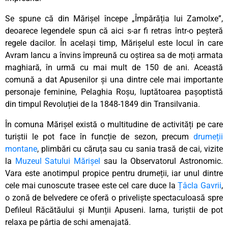
Se spune că din Mărișel începe „Împărăția lui Zamolxe”,
deoarece legendele spun că aici s-ar fi retras într-o peșteră
regele dacilor.
În același timp, Mărișelul este locul în care
Avram Iancu a învins împreună cu oștirea sa de moți armata
maghiară, în urmă cu mai mult de 150 de ani. Această
comună a dat Apusenilor și una dintre cele mai importante
personaje feminine, Pelaghia Roșu,
luptătoarea pașoptistă
din timpul Revoluției de la 1848-1849 din Transilvania.
În comuna Mărișel există o multitudine de activități pe care
turiștii le pot face în funcție de sezon, precum
drumeții
montane
, plimbări cu căruța sau cu sania trasă de cai, vizite
la
Muzeul Satului Mărișel
sau la Observatorul Astronomic.
Vara este anotimpul propice pentru drumeții, iar unul dintre
cele mai cunoscute trasee este cel care duce la
Țâcla Gavrii
,
o zonă de belvedere ce oferă o priveliște spectaculoasă spre
Defileul Răcătăului și Munții Apuseni. Iarna, turiștii de pot
relaxa pe pârtia de schi amenajată.