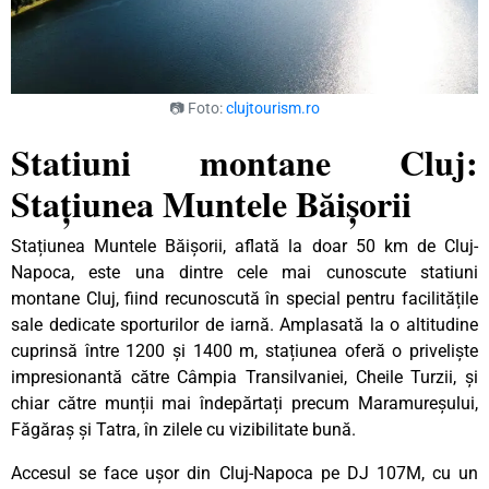
📷 Foto:
clujtourism.ro
Statiuni montane Cluj:
Stațiunea Muntele Băișorii
Stațiunea Muntele Băișorii, aflată la doar 50 km de Cluj-
Napoca, este una dintre cele mai cunoscute statiuni
montane Cluj, fiind recunoscută în special pentru facilitățile
sale dedicate sporturilor de iarnă. Amplasată la o altitudine
cuprinsă între 1200 și 1400 m, stațiunea oferă o priveliște
impresionantă către Câmpia Transilvaniei, Cheile Turzii, și
chiar către munții mai îndepărtați precum Maramureșului,
Făgăraș și Tatra, în zilele cu vizibilitate bună.
Accesul se face ușor din Cluj-Napoca pe DJ 107M, cu un