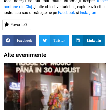
Dacă dorești să afli mai multe informații despre
trasee
montane din Cluj
și alte obiective turistice, explorează site-ul
nostru sau sau urmărește-ne pe
Facebook
și
Instagram
!
Favorite
0
Facebook
Twitter
LinkedIn
Alte evenimente