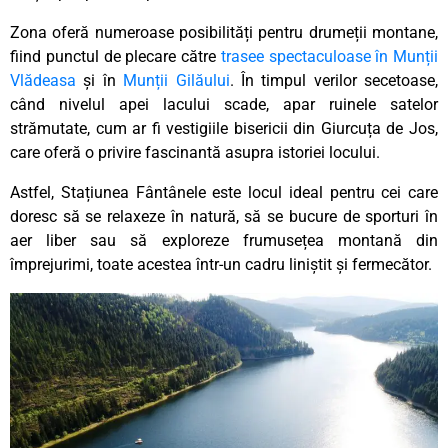
Zona oferă numeroase posibilități pentru drumeții montane,
fiind punctul de plecare către
trasee spectaculoase în Munții
Vlădeasa
și în
Munții Gilăului
. În timpul verilor secetoase,
când nivelul apei lacului scade, apar ruinele satelor
strămutate, cum ar fi vestigiile bisericii din Giurcuța de Jos,
care oferă o privire fascinantă asupra istoriei locului.
Astfel, Stațiunea Fântânele este locul ideal pentru cei care
doresc să se relaxeze în natură, să se bucure de sporturi în
aer liber sau să exploreze frumusețea montană din
împrejurimi, toate acestea într-un cadru liniștit și fermecător.