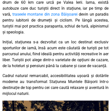
drum de 60 km care urcă pe Valea Ierii. Iarna, există
autobuze care duc turiștii direct în stațiune, iar pe timp de
vară,
traseele montane din zona Băișoarei
devin un paradis
pentru iubitorii de drumeții și ciclism. Pe lângă acestea,
turiștii mai pot practica parapanta, schiul de tură, alpinismul
și speologia.
Inițial, stațiunea s-a dezvoltat ca un loc destinat exclusiv
sporturilor de iarnă, însă acum este căutată de turiști pe tot
parcursul anului, fiind ideală pentru activități recreative în aer
liber. Turiștii pot alege dintr-o varietate de opțiuni de cazare,
de la hoteluri și pensiuni până la cabane și case de vacanță.
Cadrul natural remarcabil, accesibilitatea ușoară și dotările
moderne au transformat Stațiunea Muntele Băișorii într-o
destinație de top pentru cei care caută relaxare și aventură în
mijlocul naturii.