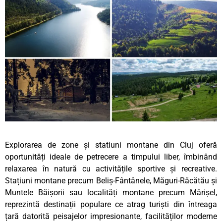
Explorarea de zone și statiuni montane din Cluj oferă
oportunități ideale de petrecere a timpului liber, îmbinând
relaxarea în natură cu activitățile sportive și recreative.
Stațiuni montane precum Beliș-Fântânele, Măguri-Răcătău și
Muntele Băișorii sau localități montane precum Mărișel,
reprezintă destinații populare ce atrag turiști din întreaga
țară datorită peisajelor impresionante, facilităților moderne