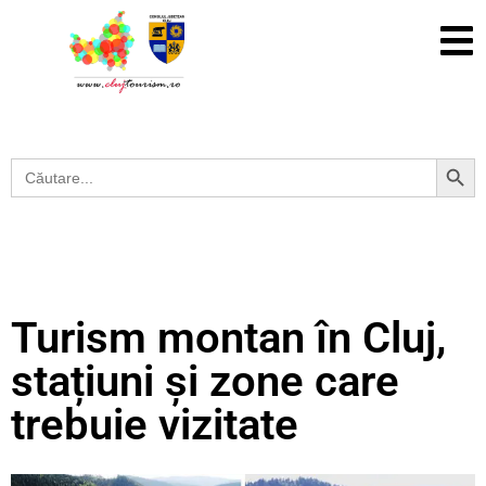
Search Button
Search
for:
Turism montan în Cluj,
stațiuni și zone care
trebuie vizitate