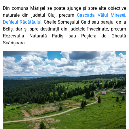
Din comuna Mărișel se poate ajunge și spre alte obiective
naturale din județul Cluj, precum
Cascada Vălul Miresei
,
Defileul Răcătăului
, Cheile Someșului Cald sau barajul de la
Beliș, dar și spre destinații din județele învecinate, precum
Rezervația Naturală Padiș sau Peștera de Gheață
Scărișoara.