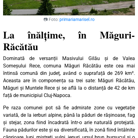
📷 Foto:
primariamarisel.ro
La înălțime, în Măguri-
Răcătău
Dominată de versanții Masivului Gilău și de Valea
Someșului Rece, comuna Măguri Răcătău este cea mai
întinsă comună din județ, având o suprafață de 269 km².
Aceasta are în componența sa trei sate: Măguri Răcătău,
Măguri și Muntele Rece și se află la o distanță de 42 de km
față de municipiul Cluj-Napoca.
Pe raza comunei pot să fie admirate zone cu vegetație
variată, de la ierburi alpine, până la păduri de rășinoase, fag
și stejar, zona fiind încadrată într-o arie naturală protejată.
Fauna pădurilor este și ea diversificată, în zonă fiind întâlnite
căprioare, lupi, mistreți, vulpi, iepuri, ursul brun, bursucul și o