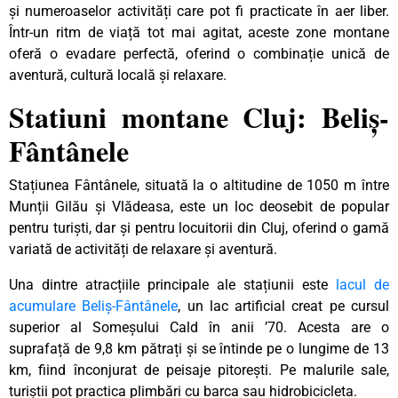
și numeroaselor activități care pot fi practicate în aer liber.
Într-un ritm de viață tot mai agitat, aceste zone montane
oferă o evadare perfectă, oferind o combinație unică de
aventură, cultură locală și relaxare.
Statiuni montane Cluj: Beliș-
Fântânele
Stațiunea Fântânele, situată la o altitudine de 1050 m între
Munții Gilău și Vlădeasa, este un loc deosebit de popular
pentru turiști, dar și pentru locuitorii din Cluj, oferind o gamă
variată de activități de relaxare și aventură.
Una dintre atracțiile principale ale stațiunii este
lacul de
acumulare Beliș-Fântânele
, un lac artificial creat pe cursul
superior al Someșului Cald în anii ’70. Acesta are o
suprafață de 9,8 km pătrați și se întinde pe o lungime de 13
km, fiind înconjurat de peisaje pitorești. Pe malurile sale,
turiștii pot practica plimbări cu barca sau hidrobicicleta.