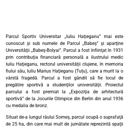
Parcul Sportiv Universitar „Iuliu Haţieganu” mai este
cunoscut şi sub numele de Parcul „Babeş” şi aparţine
Universităţii „Babeş-Bolyai”. Parcul a fost înfiinţat în 1931
prin contribuţia financiară personală a ilustrului medic
Iuliu Haţieganu, rectorul universităţii clujene, în memoria
fiului său, Iuliu Marius Haţieganu (Tuțu), care a murit la o
vârstă fragedă. Parcul a fost gândit să fie locul de
pregătire sportivă a studenţilor universităţii. Proiectul
parcului a fost premiat la „Expoziţia de arhitectură
sportivă” de la Jocurile Olimpice din Berlin din anul 1936
cu medalia de bronz.
Situat de-a lungul râului Someş, parcul ocupă o suprafaţă
de 25 ha, din care mai mult de jumătate reprezintă spaţii