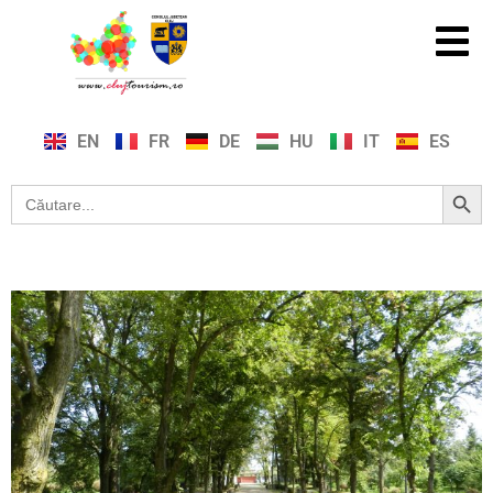
EN
FR
DE
HU
IT
ES
Search Button
Search
for: