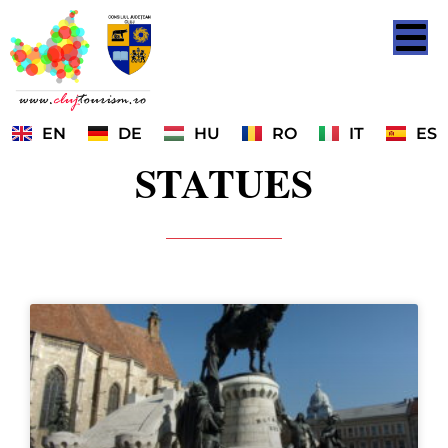
EN
DE
HU
RO
IT
ES
STATUES