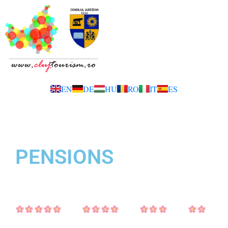
EN
DE
HU
RO
IT
ES
PENSIONS