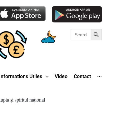
Search Button
Search
for:
Informations Utiles
Video
Contact
···