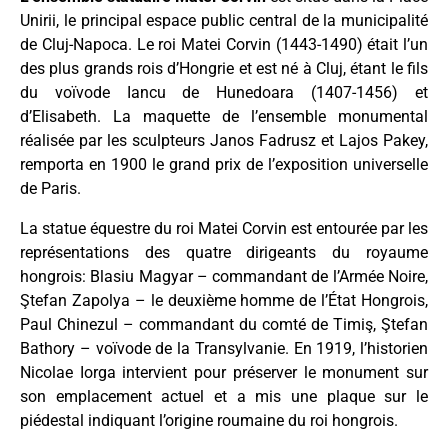
Unirii, le principal espace public central de la municipalité
de Cluj-Napoca. Le roi Matei Corvin (1443-1490) était l’un
des plus grands rois d’Hongrie et est né à Cluj, étant le fils
du voïvode Iancu de Hunedoara (1407-1456) et
d’Elisabeth. La maquette de l’ensemble monumental
réalisée par les sculpteurs Janos Fadrusz et Lajos Pakey,
remporta en 1900 le grand prix de l’exposition universelle
de Paris.
La statue équestre du roi Matei Corvin est entourée par les
représentations des quatre dirigeants du royaume
hongrois: Blasiu Magyar – commandant de l’Armée Noire,
Ştefan Zapolya – le deuxième homme de l’État Hongrois,
Paul Chinezul – commandant du comté de Timiş, Ştefan
Bathory – voïvode de la Transylvanie. En 1919, l’historien
Nicolae Iorga intervient pour préserver le monument sur
son emplacement actuel et a mis une plaque sur le
piédestal indiquant l’origine roumaine du roi hongrois.