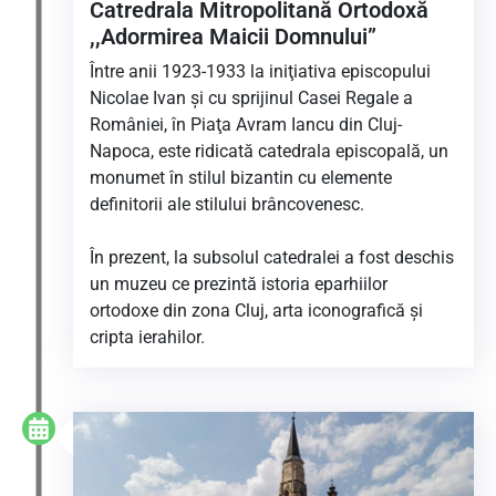
Catredrala Mitropolitană Ortodoxă
,,Adormirea Maicii Domnului”
Între anii 1923-1933 la iniţiativa episcopului
Nicolae Ivan şi cu sprijinul Casei Regale a
României, în Piaţa Avram Iancu din Cluj-
Napoca, este ridicată catedrala episcopală, un
monumet în stilul bizantin cu elemente
definitorii ale stilului brâncovenesc.
În prezent, la subsolul catedralei a fost deschis
un muzeu ce prezintă istoria eparhiilor
ortodoxe din zona Cluj, arta iconografică şi
cripta ierahilor.