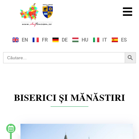
EN
FR
DE
HU
IT
ES
Search Button
Search
for:
BISERICI ȘI MĂNĂSTIRI