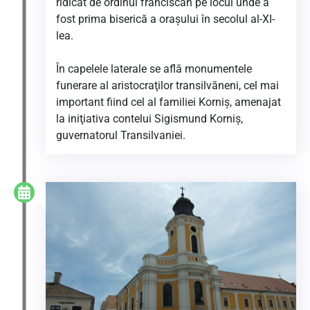
ridicat de ordinul franciscan pe locul unde a
fost prima biserică a oraşului în secolul al-XI-
lea.
În capelele laterale se află monumentele
funerare al aristocraţilor transilvăneni, cel mai
important fiind cel al familiei Korniş, amenajat
la iniţiativa contelui Sigismund Korniş,
guvernatorul Transilvaniei.