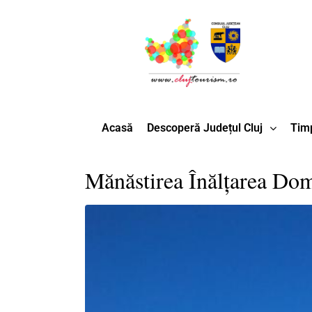
Acasă
Descoperă Județul Cluj
Timp
Mănăstirea Înălţarea Do