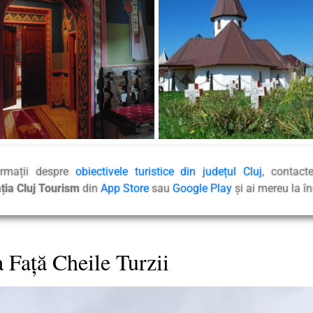
ormații despre
obiectivele turistice din județul Cluj
, contact
ația Cluj Tourism
din
App Store
sau
Google Play
și ai mereu la 
 Faţă Cheile Turzii