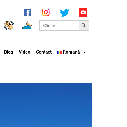
Search Button
Search
for:
Blog
Video
Contact
Română