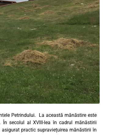
untele Petrindului. La această mănăstire este
n secolul al XVIII-lea în cadrul mănăstirii
asigurat practic supraviețuirea mănăstirii în