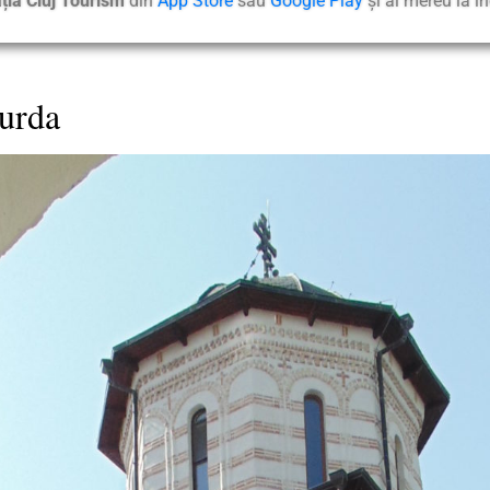
ația Cluj Tourism
din
App Store
sau
Google Play
și ai mereu la 
urda