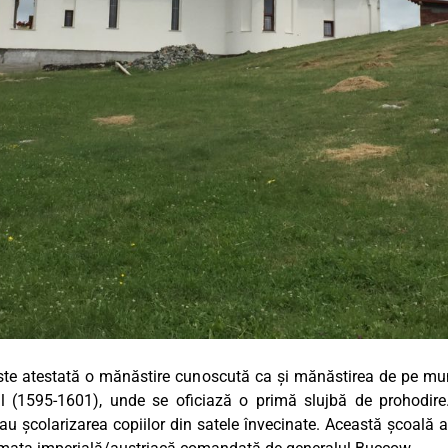
a este atestată o mănăstire cunoscută ca și mănăstirea de pe m
 (1595-1601), unde se oficiază o primă slujbă de prohodire. Î
u școlarizarea copiilor din satele învecinate. Această școală a 