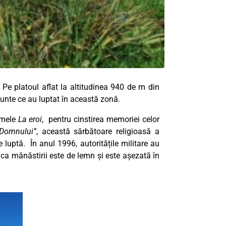
Pe platoul aflat la altitudinea 940 de m din
 munte ce au luptat în această zonă.
numele
La eroi
, pentru cinstirea memoriei celor
a Domnului”
, această sărbătoare religioasă a
 luptă. În anul 1996, autoritățile militare au
ica mănăstirii este de lemn și este așezată în