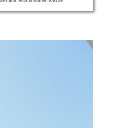
îndemână recomandările noastre.