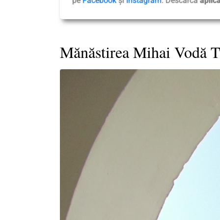
pe
Facebook
și
Instagram
. Descarcă
aplic
Mănăstirea Mihai Vodă T