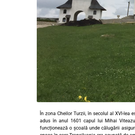
În zona Cheilor Turzii, în secolul al XVI-le
adus în anul 1601 capul lui Mihai Viteazul
funcționează o școală unde călugării asigura