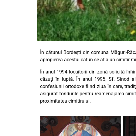
În cătunul Bordești din comuna Măguri-Răcăt
apropierea acestui cătun se află un cimitir mi
În anul 1994 locuitorii din zonă solicită în
căzuți în luptă. În anul 1995, Sf. Sinod 
confesiunii ortodoxe fiind ziua în care, trad
asigurat fondurile pentru reamenajarea cimiti
proximitatea cimitirului.