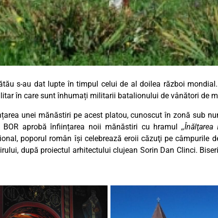
ău s-au dat lupte în timpul celui de al doilea război mondial. 
litar în care sunt înhumați militarii batalionului de vânători de
ființarea unei mănăstiri pe acest platou, cunoscut în zonă sub 
al BOR aprobă înființarea noii mănăstiri cu hramul
,,Înălţare
iţional, poporul român îşi celebrează eroii căzuţi pe câmpurile de
rului, după proiectul arhitectului clujean Sorin Dan Clinci. Biser