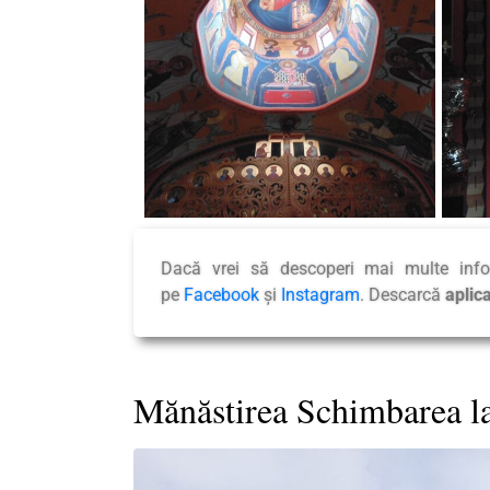
Dacă vrei să descoperi mai multe inf
pe
Facebook
și
Instagram
. Descarcă
aplic
Mănăstirea Schimbarea la