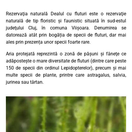
Rezervaţia naturală Dealul cu fluturi este o rezervaţie
naturală de tip floristic şi faunistic situată în sud-estul
judeţului Cluj, în comuna Viişoara. Denumirea se
datorează atât prin bogăția de specii de fluturi, dar mai
ales prin prezența unor specii foarte rare.
Aria protejată reprezintă o zonă de păşuni şi fâneţe ce
adăposteşte o mare diversitate de fluturi (dintre care peste
150 de specii din ordinul Lepidopterelor), precum şi mai
multe specii de plante, printre care astragalus, salvia,
jurinea sau târtan.