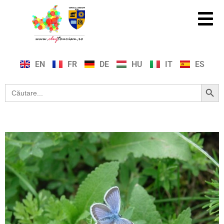
EN
FR
DE
HU
IT
ES
Search Button
Search
for: