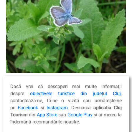
Dacă vrei să descoperi mai multe informații
despre
obiectivele turistice din județul Cluj
,
contactează-ne, fă-ne o vizită sau urmărește-ne
pe
Facebook
și
Instagram
. Descarcă
aplicația Cluj
Tourism
din
App Store
sau
Google Play
și ai mereu la
îndemână recomandările noastre.