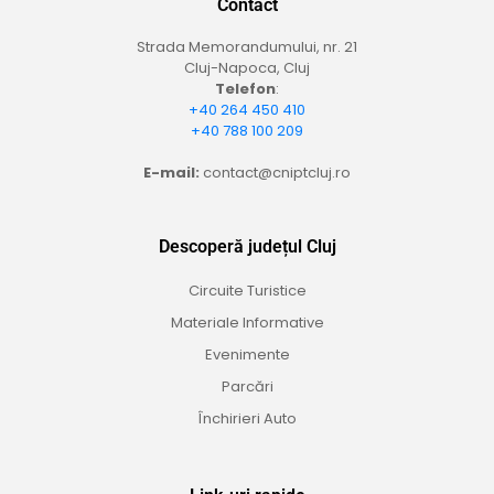
Contact
Strada Memorandumului, nr. 21
Cluj-Napoca, Cluj
Telefon
:
+40 264 450 410
+40 788 100 209
E-mail:
contact@cniptcluj.ro
Descoperă județul Cluj
Circuite Turistice
Materiale Informative
Evenimente
Parcări
Închirieri Auto