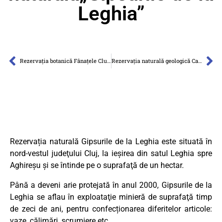
Leghia”
Rezervaţia botanică Fânaţele Clujului
Rezervaţia naturală geologică Cariera Corabia
Rezervația naturală Gipsurile de la Leghia este situată în
nord-vestul judeţului Cluj, la ieşirea din satul Leghia spre
Aghireşu şi se întinde pe o suprafaţă de un hectar.
Până a deveni arie protejată în anul 2000, Gipsurile de la
Leghia se aflau în exploataţie minieră de suprafaţă timp
de zeci de ani, pentru confecționarea diferitelor articole:
vaze, călimări, scrumiere etc.