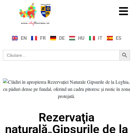
EN
FR
DE
HU
IT
ES
Search Button
Search
for:
Rezervaţia
naturală„Gipsurile de la