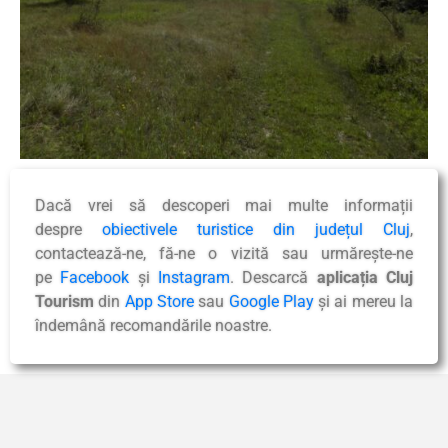
Dacă vrei să descoperi mai multe informații
despre
obiectivele turistice din județul Cluj
,
contactează-ne, fă-ne o vizită sau urmărește-ne
pe
Facebook
și
Instagram
. Descarcă
aplicația Cluj
Tourism
din
App Store
sau
Google Play
și ai mereu la
îndemână recomandările noastre.