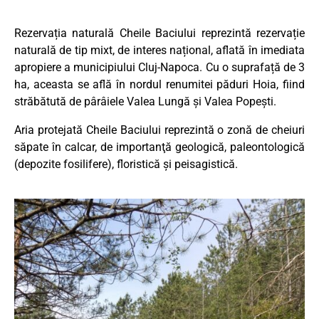
Rezervația naturală Cheile Baciului reprezintă rezervație
naturală de tip mixt, de interes național, aflată în imediata
apropiere a municipiului Cluj-Napoca. Cu o suprafață de 3
ha, aceasta se află în nordul renumitei păduri Hoia, fiind
străbătută de pârâiele Valea Lungă și Valea Popești.
Aria protejată Cheile Baciului reprezintă o zonă de cheiuri
săpate în calcar, de importanţă geologică, paleontologică
(depozite fosilifere), floristică şi peisagistică.