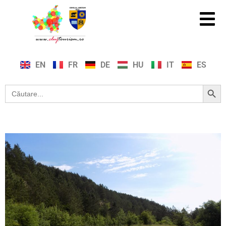
EN
FR
DE
HU
IT
ES
Search Button
Search
for: