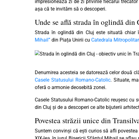
impresionează zi de zi privirile fiecărui trecător
așa că te invităm să o descoperi.
Unde se află strada în oglindă din 
Strada în oglindă din Cluj este situată chiar 
Mihail”
din Piața Unirii cu
Catedrala Mitropolita
Denumirea acesteia se datorează celor două clădi
Casele Statusului Romano-Catolic
. Situate, ma
oferă o armonie deosebită zonei.
Casele Statusului Romano-Catolic reușesc cu suc
din Cluj și de a descoperi ce alte bijuterii arhit
Povestea străzii unice din Transil
Suntem convinși că ești curios să afli povestea a
XIX-lea, în jurul Bisericii Sfântul Mihail se afla