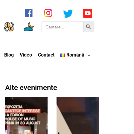
Search Button
Search
for:
Blog
Video
Contact
Română
Alte evenimente