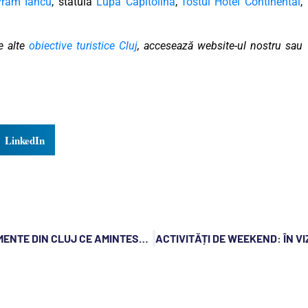
vram Iancu
, statuia
Lupa Capitolina
,
fostul Hotel Continental
,
e alte
obiective turistice Cluj
, accesează website-ul nostru sau
LinkedIn
ÎN VIZITĂ ACASĂ LA MATEI CORVIN: 2 MONUMENTE DIN CLUJ CE AMINTESC DE REGELE MAGHIAR