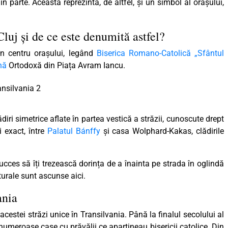
 în parte. Aceasta reprezintă, de altfel, și un simbol al orașului,
Cluj și de ce este denumită astfel?
în centru orașului, legând
Biserica Romano-Catolică „Sfântul
nă
Ortodoxă din Piața Avram Iancu.
ri simetrice aflate în partea vestică a străzii, cunoscute drept
i exact, între
Palatul Bánffy
și casa Wolphard-Kakas, clădirile
ces să îți trezească dorința de a înainta pe strada în oglindă
ecturale sunt ascunse aici.
vania
cestei străzi unice în Transilvania. Până la finalul secolului al
u numeroase case cu prăvălii ce aparțineau bisericii catolice. Din