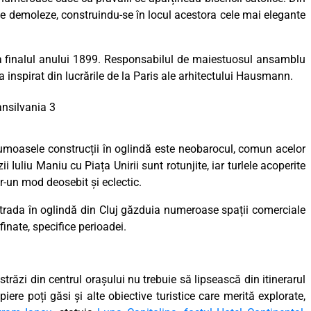
ă le demoleze, construindu-se în locul acestora cele mai elegante
e la finalul anului 1899. Responsabilul de maiestuosul ansamblu
-a inspirat din lucrările de la Paris ale arhitectului Hausmann.
frumoasele construcții în oglindă este neobarocul, comun acelor
ii Iuliu Maniu cu Piața Unirii sunt rotunjite, iar turlele acoperite
tr-un mod deosebit și eclectic.
strada în oglindă din Cluj găzduia numeroase spații comerciale
finate, specifice perioadei.
trăzi din centrul orașului nu trebuie să lipsească din itinerarul
iere poți găsi și alte obiective turistice care merită explorate,