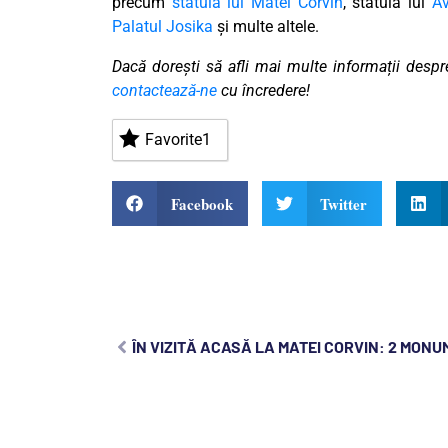
precum
statuia lui Matei Corvin
, statuia lui
A
Palatul Josika
și multe altele.
Dacă dorești să afli mai multe informații despr
contactează-ne
cu încredere!
Favorite
1
Facebook
Twitter