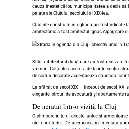
cauza inesteticii lor, municipalitatea a decis s
palate ale Clujului secolului al XIX-lea.
Clădirile construite în oglindă au fost ridicat
arhitectonic a fost arhitectul Ignác Alpár, care s
Stilul arhitectural după care au fost realizate 
vremuri. Colțurile acestora de la intersecția străz
de coifuri decorate accentuează structura lor în
La sfârșit de secol XIX – început de secol XX, 
elegante, birouri de avocatură și apartamente ra
De neratat într-o vizită la Cluj
O plimbare în jurul acestei unice și armonioase s
nici unui turist. De asemenea, în imediata aprop