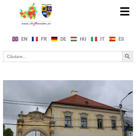
EN
FR
DE
HU
IT
ES
Search Button
Search
for: