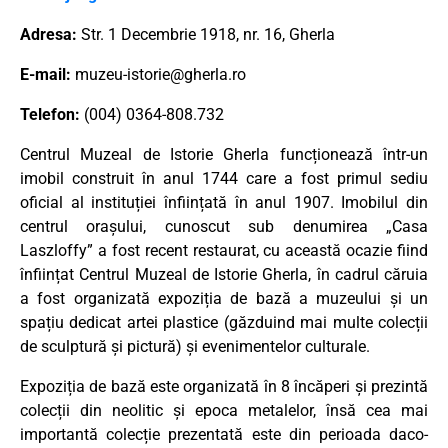
Adresa:
Str. 1 Decembrie 1918, nr. 16, Gherla
E-mail:
muzeu-istorie@gherla.ro
Telefon:
(004) 0364-808.732
Centrul Muzeal de Istorie Gherla funcționează într-un
imobil construit în anul 1744 care a fost primul sediu
oficial al instituției înființată în anul 1907. Imobilul din
centrul orașului, cunoscut sub denumirea „Casa
Laszloffy” a fost recent restaurat, cu această ocazie fiind
înființat Centrul Muzeal de Istorie Gherla, în cadrul căruia
a fost organizată expoziția de bază a muzeului și un
spațiu dedicat artei plastice (găzduind mai multe colecții
de sculptură și pictură) și evenimentelor culturale.
Expoziția de bază este organizată în 8 încăperi și prezintă
colecții din neolitic și epoca metalelor, însă cea mai
importantă colecție prezentată este din perioada daco-