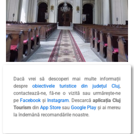
Dacă vrei să descoperi mai multe informații
despre
obiectivele turistice din județul Cluj
,
contactează-ne, fă-ne o vizită sau urmărește-ne
pe
Facebook
și
Instagram
. Descarcă
aplicația Cluj
Tourism
din
App Store
sau
Google Play
și ai mereu
la îndemână recomandările noastre.