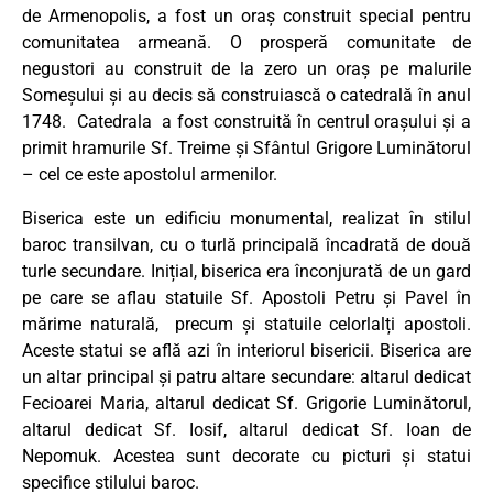
de Armenopolis, a fost un oraș construit special pentru
comunitatea armeană. O prosperă comunitate de
negustori au construit de la zero un oraș pe malurile
Someșului și au decis să construiască o catedrală în anul
1748. Catedrala a fost construită în centrul orașului și a
primit hramurile Sf. Treime și Sfântul Grigore Luminătorul
– cel ce este apostolul armenilor.
Biserica este un edificiu monumental, realizat în stilul
baroc transilvan, cu o turlă principală încadrată de două
turle secundare. Inițial, biserica era înconjurată de un gard
pe care se aflau statuile Sf. Apostoli Petru și Pavel în
mărime naturală, precum și statuile celorlalți apostoli.
Aceste statui se află azi în interiorul bisericii. Biserica are
un altar principal și patru altare secundare: altarul dedicat
Fecioarei Maria, altarul dedicat Sf. Grigorie Luminătorul,
altarul dedicat Sf. Iosif, altarul dedicat Sf. Ioan de
Nepomuk. Acestea sunt decorate cu picturi și statui
specifice stilului baroc.