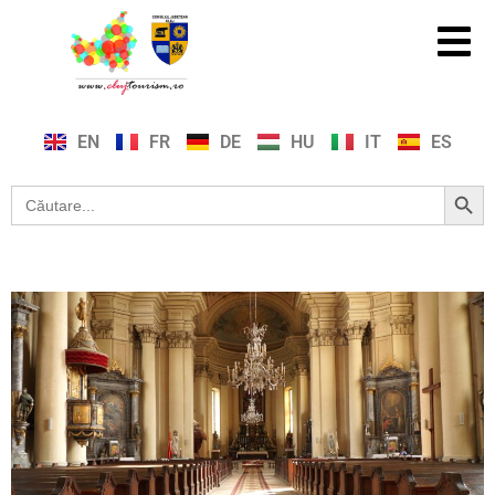
EN
FR
DE
HU
IT
ES
Search Button
Search
for: