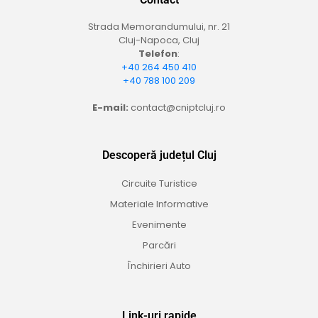
Strada Memorandumului, nr. 21
Cluj-Napoca, Cluj
Telefon
:
+40 264 450 410
+40 788 100 209
E-mail:
contact@cniptcluj.ro
Descoperă județul Cluj
Circuite Turistice
Materiale Informative
Evenimente
Parcări
Închirieri Auto
Link-uri rapide