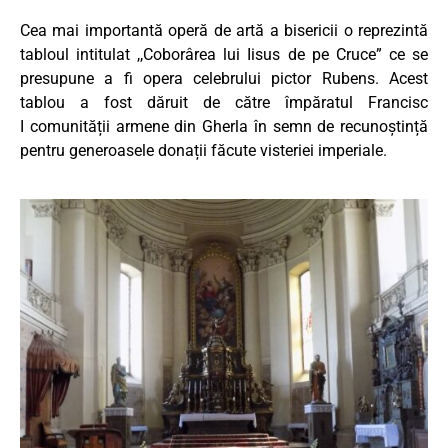
Cea mai importantă operă de artă a bisericii o reprezintă
tabloul intitulat ,,Coborârea lui Iisus de pe Cruce” ce se
presupune a fi opera celebrului pictor Rubens. Acest
tablou a fost dăruit de către împăratul Francisc
I comunității armene din Gherla în semn de recunoștință
pentru generoasele donații făcute visteriei imperiale.