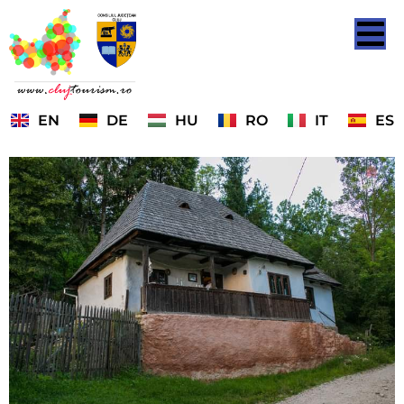
EN
DE
HU
RO
IT
ES