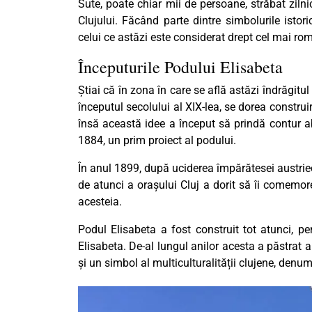
Sute, poate chiar mii de persoane, străbat zil
Clujului. Făcând parte dintre simbolurile istor
celui ce astăzi este considerat drept cel mai ro
Începuturile Podului Elisabeta
Știai că în zona în care se află astăzi îndrăgitul
începutul secolului al XIX-lea, se dorea constru
însă această idee a început să prindă contur a
1884, un prim proiect al podului.
În anul 1899, după uciderea împărătesei austrie
de atunci a orașului Cluj a dorit să îi comem
acesteia.
Podul Elisabeta a fost construit tot atunci, p
Elisabeta. De-al lungul anilor acesta a păstrat 
și un simbol al multiculturalității clujene, denum