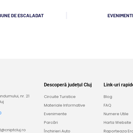
 BUNE DE ESCALADAT
EVENIMENTE
Descoperă județul Cluj
Link-uri rapid
dumului, nr. 21
Circuite Turistice
Blog
uj
Materiale Informative
FAQ
0
Evenimente
Numere Utile
9
Parcări
Harta Website
@cniptcluj.ro
Închirieri Auto
Raporteaza Er