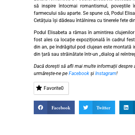
să inspire întocmai romantismul, poveștile 
farmecului său aparte. Se spune că, Podul Elisab
Cetățuia își dădeau întâlnirea cu tinerele fete di
Podul Elisabeta a rămas în amintirea clujenilor 
fost ales ca locație expozițională în cadrul fe
din an, pe îndrăgitul pod clujean este montată in
din țară sau străinătate într-un „dialog al reîntreg
Dacă dorești să afli mai multe informații despre 
urmărește-ne pe
Facebook
și
Instagram
!
Favorite
0
Facebook
Twitter