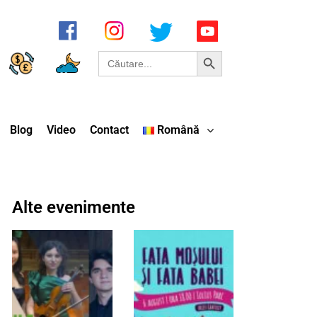
Search Button
Search
for:
Blog
Video
Contact
Română
Alte evenimente