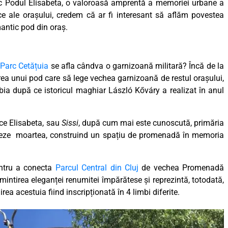
nic Podul Elisabeta, o valoroasă amprentă a memoriei urbane a
ice ale orașului, credem că ar fi interesant să aflăm povestea
mantic pod din oraș.
Parc Cetățuia
se afla cândva o garnizoană militară? Încă de la
irea unui pod care să lege vechea garnizoană de restul orașului,
bia după ce istoricul maghiar Lászl
ó Kőváry a realizat în anul
ce Elisabeta, sau
Sissi
, după cum mai este cunoscută, primăria
oreze moartea, construind un spațiu de promenadă în memoria
entru a conecta
Parcul Central din Cluj
de vechea Promenadă
amintirea eleganței renumitei împărătese și reprezintă, totodată,
irea acestuia fiind inscripționată în 4 limbi diferite.