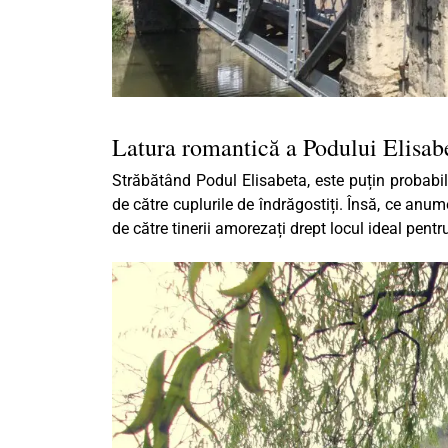
Latura romantică a Podului Elisa
Străbătând Podul Elisabeta, este puțin probabil
de către cuplurile de îndrăgostiți. Însă, ce anu
de către tinerii amorezați drept locul ideal pent