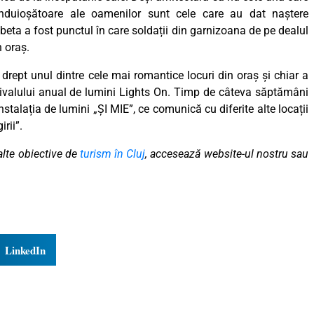
înduioșătoare ale oamenilor sunt cele care au dat naștere
eta a fost punctul în care soldații din garnizoana de pe dealul
n oraș.
drept unul dintre cele mai romantice locuri din oraș și chiar a
stivalului anual de lumini Lights On. Timp de câteva săptămâni
stalația de lumini „ȘI MIE”, ce comunică cu diferite alte locații
irii”.
alte obiective de
turism în Cluj
, accesează website-ul nostru sau
LinkedIn