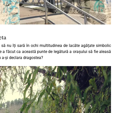
beta
 să nu îți sară în ochi multitudinea de lacăte agățate simbolic
me a făcut ca această punte de legătură a orașului să fie aleasă
ru a-și declara dragostea?