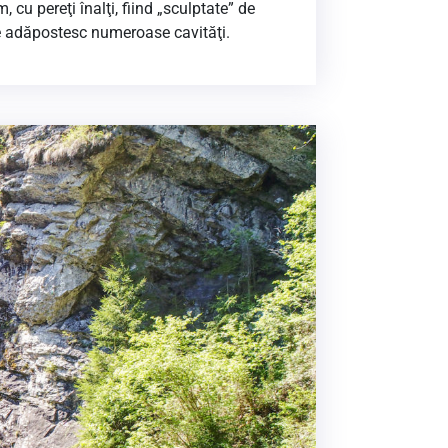
 cu pereţi înalţi, fiind „sculptate” de
ce adăpostesc numeroase cavităţi.