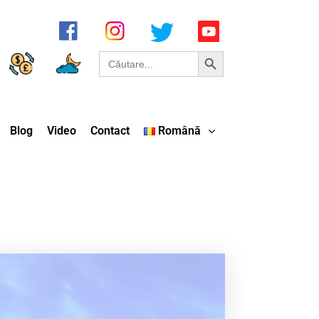
Search Button
Search
for:
Blog
Video
Contact
Română