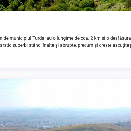
 km de municipiul Turda, au o lungime de cca. 2 km şi o desfăşur
arstic superb: stânci înalte şi abrupte, precum şi creste ascuţite 