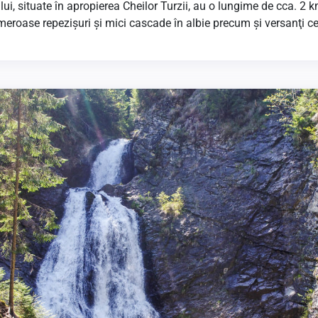
ui, situate în apropierea Cheilor Turzii, au o lungime de cca. 2 km,
umeroase repezişuri şi mici cascade în albie precum şi versanţi 