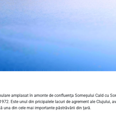
mulare amplasat în amonte de confluenţa Someşului Cald cu Som
 1972. Este unul din pricipalele lacuri de agrement ale Clujului,
ă una din cele mai importante păstrăvării din ţară.