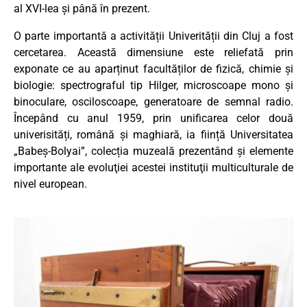
al XVI-lea şi până în prezent.
O parte importantă a activității Univerității din Cluj a fost
cercetarea. Această dimensiune este reliefată prin
exponate ce au aparținut facultăților de fizică, chimie și
biologie: spectrograful tip Hilger, microscoape mono şi
binoculare, osciloscoape, generatoare de semnal radio.
Începând cu anul 1959, prin unificarea celor două
univerisități, română și maghiară, ia ființă Universitatea
„Babeş-Bolyai”, colecția muzeală prezentând și elemente
importante ale evoluţiei acestei instituţii multiculturale de
nivel european.