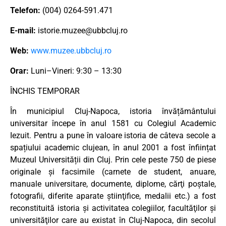
Telefon:
(004) 0264-591.471
E-mail:
istorie.muzee@ubbcluj.ro
Web:
www.muzee.ubbcluj.ro
Orar:
Luni–Vineri: 9:30 – 13:30
ÎNCHIS TEMPORAR
În municipiul Cluj-Napoca, istoria învățământului
universitar începe în anul 1581 cu Colegiul Academic
Iezuit. Pentru a pune în valoare istoria de câteva secole a
spațiului academic clujean, în anul 2001 a fost înființat
Muzeul Universității din Cluj. Prin cele peste 750 de piese
originale și facsimile (carnete de student, anuare,
manuale universitare, documente, diplome, cărţi poştale,
fotografii, diferite aparate ştiinţifice, medalii etc.) a fost
reconstituită istoria şi activitatea colegiilor, facultăţilor şi
universităţilor care au existat în Cluj-Napoca, din secolul