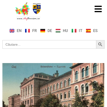
EN
FR
DE
HU
IT
ES
Search Button
Search
for: