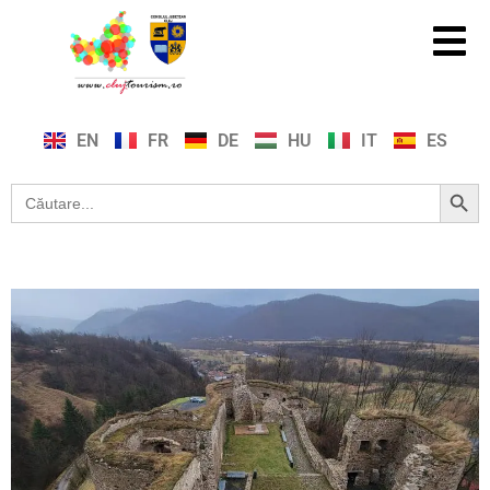
EN
FR
DE
HU
IT
ES
Search Button
Search
for: