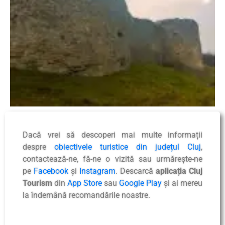
Dacă vrei să descoperi mai multe informații
despre
obiectivele turistice din județul Cluj
,
contactează-ne, fă-ne o vizită sau urmărește-ne
pe
Facebook
și
Instagram
. Descarcă
aplicația Cluj
Tourism
din
App Store
sau
Google Play
și ai mereu
la îndemână recomandările noastre.