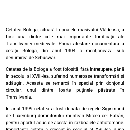
Cetatea Bologa, situată la poalele masivului Vlădeasa, a
fost una dintre cele mai importante fortificaţii ale
Transilvaniei medievale. Prima atestare documentară a
cetăţii Bologa, din anul 1304 o menţionează sub
denumirea de Sebuswar.
Cetatea de la Bologa a fost folosită, fără întrerupere, până
în secolul al XVIII-lea, suferind numeroase transformări şi
adăugiri. Aceasta se remarcă în special prin donjonul
circular, unul dintre foarte puţinele păstrate în
Transilvania.
În anul 1399 cetatea a fost donată de regele Sigismund
de Luxemburg domnitorului muntean Mircea cel Bătrân,
pentru aportul adus de acesta în războaiele antiotomane.
Importanţa cetăţii a crescut în secolul al XVII-lea, după