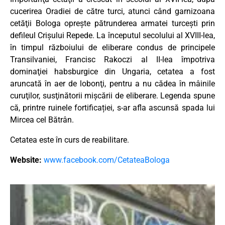
cucerirea Oradiei de către turci, atunci când garnizoana
cetăţii Bologa opreşte pătrunderea armatei turceşti prin
defileul Crişului Repede. La începutul secolului al XVIII-lea,
în timpul războiului de eliberare condus de principele
Transilvaniei, Francisc Rakoczi al II-lea împotriva
dominaţiei habsburgice din Ungaria, cetatea a fost
aruncată în aer de lobonţi, pentru a nu cădea în mâinile
curuţilor, susţinătorii mişcării de eliberare. Legenda spune
că, printre ruinele fortificației, s-ar afla ascunsă spada lui
Mircea cel Bătrân.
Cetatea este în curs de reabilitare.
Website:
www.facebook.com/CetateaBologa