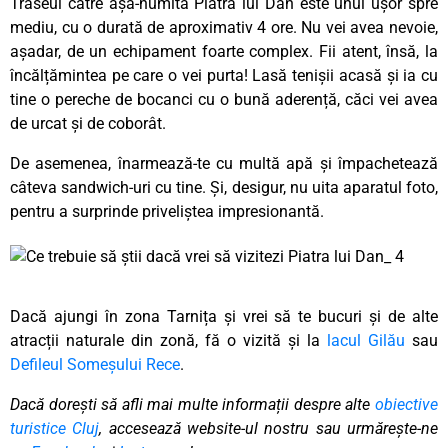
Traseul către așa-numita Piatra lui Dan este unul ușor spre
mediu, cu o durată de aproximativ 4 ore. Nu vei avea nevoie,
așadar, de un echipament foarte complex. Fii atent, însă, la
încălțămintea pe care o vei purta! Lasă tenișii acasă și ia cu
tine o pereche de bocanci cu o bună aderență, căci vei avea
de urcat și de coborât.
De asemenea, înarmează-te cu multă apă și împachetează
câteva sandwich-uri cu tine. Și, desigur, nu uita aparatul foto,
pentru a surprinde priveliștea impresionantă.
Dacă ajungi în zona Tarnița și vrei să te bucuri și de alte
atracții naturale din zonă, fă o vizită și la
lacul Gilău
sau
Defileul Someșului Rece
.
Dacă dorești să afli mai multe informații despre alte
obiective
turistice Cluj
, accesează website-ul nostru sau urmărește-ne