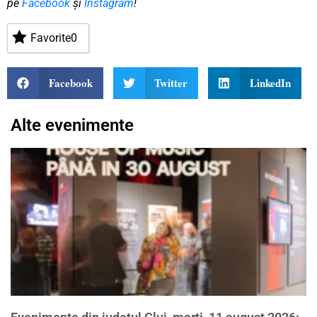
pe
Facebook
și
Instagram
!
Favorite
0
Facebook
Twitter
LinkedIn
Alte evenimente