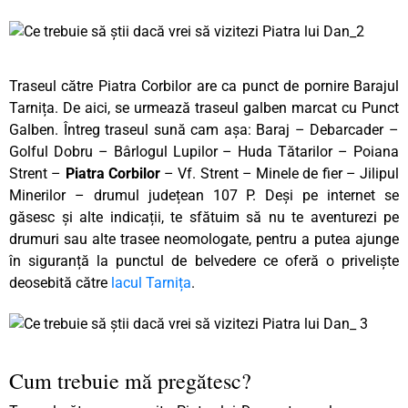
Traseul către Piatra Corbilor are ca punct de pornire Barajul
Tarnița. De aici, se urmează traseul galben marcat cu Punct
Galben. Întreg traseul sună cam așa: Baraj – Debarcader –
Golful Dobru – Bârlogul Lupilor – Huda Tătarilor – Poiana
Strent –
Piatra Corbilor
– Vf. Strent – Minele de fier – Jilipul
Minerilor – drumul județean 107 P. Deși pe internet se
găsesc și alte indicații, te sfătuim să nu te aventurezi pe
drumuri sau alte trasee neomologate, pentru a putea ajunge
în siguranță la punctul de belvedere ce oferă o priveliște
deosebită către
lacul Tarnița
.
Cum trebuie mă pregătesc?