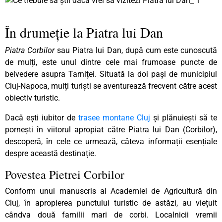
În drumeție la Piatra lui Dan
Piatra Corbilor
sau Piatra lui Dan, după cum este cunoscută
de mulți, este unul dintre cele mai frumoase puncte de
belvedere asupra Tarniței. Situată la doi pași de municipiul
Cluj-Napoca, mulți turiști se aventurează frecvent către acest
obiectiv turistic.
Dacă ești iubitor de
trasee montane Cluj
și plănuiești să te
pornești în viitorul apropiat către Piatra lui Dan (Corbilor),
descoperă, în cele ce urmează, câteva informații esențiale
despre această destinație.
Povestea Pietrei Corbilor
Conform unui manuscris al Academiei de Agricultură din
Cluj, în apropierea punctului turistic de astăzi, au viețuit
cândva două familii mari de corbi. Localnicii vremii