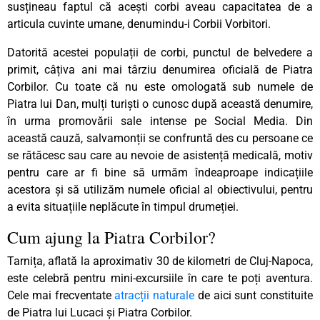
susțineau faptul că acești corbi aveau capacitatea de a
articula cuvinte umane, denumindu-i Corbii Vorbitori.
Datorită acestei populații de corbi, punctul de belvedere a
primit, câțiva ani mai târziu denumirea oficială de Piatra
Corbilor. Cu toate că nu este omologată sub numele de
Piatra lui Dan, mulți turiști o cunosc după această denumire,
în urma promovării sale intense pe Social Media. Din
această cauză, salvamonții se confruntă des cu persoane ce
se rătăcesc sau care au nevoie de asistență medicală, motiv
pentru care ar fi bine să urmăm îndeaproape indicațiile
acestora și să utilizăm numele oficial al obiectivului, pentru
a evita situațiile neplăcute în timpul drumeției.
Cum ajung la Piatra Corbilor?
Tarnița, aflată la aproximativ 30 de kilometri de Cluj-Napoca,
este celebră pentru mini-excursiile în care te poți aventura.
Cele mai frecventate
atracții naturale
de aici sunt constituite
de Piatra lui Lucaci și Piatra Corbilor.