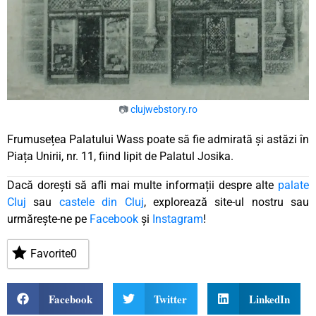
📷
clujwebstory.ro
Frumusețea Palatului Wass poate să fie admirată și astăzi în
Piața Unirii, nr. 11, fiind lipit de Palatul Josika.
Dacă dorești să afli mai multe informații despre alte
palate
Cluj
sau
castele din Cluj
, explorează site-ul nostru sau
urmărește-ne pe
Facebook
și
Instagram
!
Favorite
0
Facebook
Twitter
LinkedIn