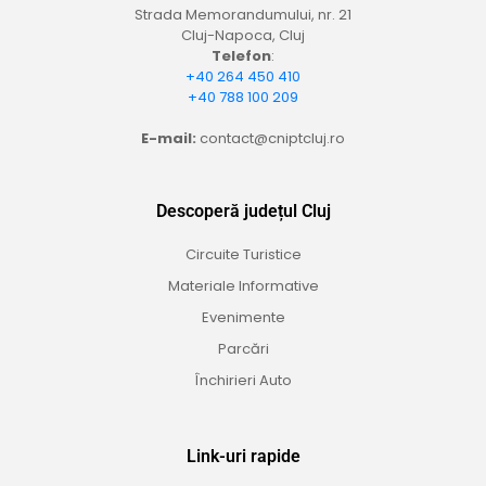
Strada Memorandumului, nr. 21
Cluj-Napoca, Cluj
Telefon
:
+40 264 450 410
+40 788 100 209
E-mail:
contact@cniptcluj.ro
Descoperă județul Cluj
Circuite Turistice
Materiale Informative
Evenimente
Parcări
Închirieri Auto
Link-uri rapide