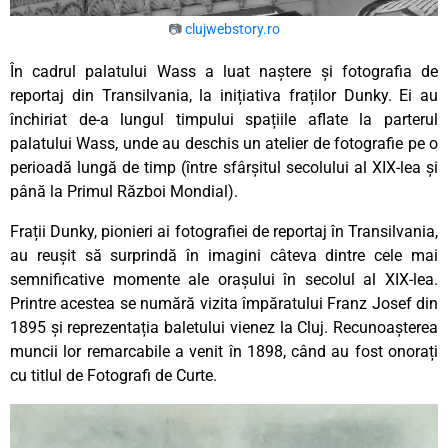
📷
clujwebstory.ro
În cadrul palatului Wass a luat naștere și fotografia de
reportaj din Transilvania, la inițiativa fraților Dunky. Ei au
închiriat de-a lungul timpului spațiile aflate la parterul
palatului Wass, unde au deschis un atelier de fotografie pe o
perioadă lungă de timp (între sfârșitul secolului al XIX-lea și
până la Primul Război Mondial).
Frații Dunky, pionieri ai fotografiei de reportaj în Transilvania,
au reușit să surprindă în imagini câteva dintre cele mai
semnificative momente ale orașului în secolul al XIX-lea.
Printre acestea se numără vizita împăratului Franz Josef din
1895 și reprezentația baletului vienez la Cluj. Recunoașterea
muncii lor remarcabile a venit în 1898, când au fost onorați
cu titlul de Fotografi de Curte.