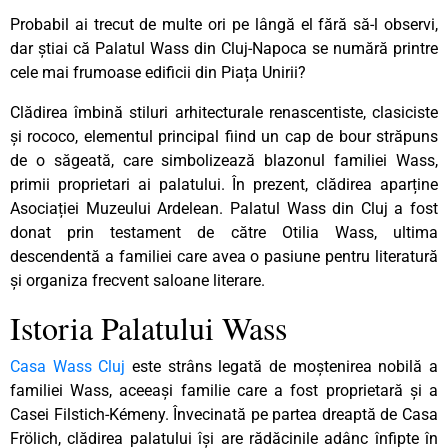
Probabil ai trecut de multe ori pe lângă el fără să-l observi,
dar știai că Palatul Wass din Cluj-Napoca se numără printre
cele mai frumoase edificii din Piața Unirii?
Clădirea îmbină stiluri arhitecturale renascentiste, clasiciste
și rococo, elementul principal fiind un cap de bour străpuns
de o săgeată, care simbolizează blazonul familiei Wass,
primii proprietari ai palatului. În prezent, clădirea aparține
Asociației Muzeului Ardelean. Palatul Wass din Cluj a fost
donat prin testament de către Otilia Wass, ultima
descendentă a familiei care avea o pasiune pentru literatură
și organiza frecvent saloane literare.
Istoria Palatului Wass
Casa Wass Cluj
este strâns legată de moștenirea nobilă a
familiei Wass, aceeași familie care a fost proprietară și a
Casei Filstich-Kémeny.
Învecinată pe partea dreaptă de Casa
Frölich, clădirea palatului își are rădăcinile adânc înfipte în