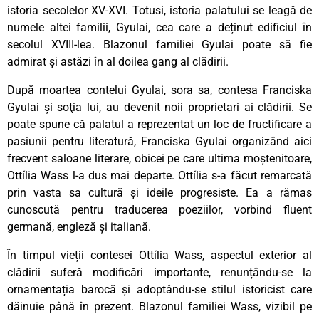
istoria secolelor XV-XVI. Totusi, istoria palatului se leagă de
numele altei familii, Gyulai, cea care a deținut edificiul în
secolul XVIII-lea. Blazonul familiei Gyulai poate să fie
admirat și astăzi în al doilea gang al clădirii.
După moartea contelui Gyulai, sora sa, contesa Franciska
Gyulai și soţia lui, au devenit noii proprietari ai clădirii. Se
poate spune că palatul a reprezentat un loc de fructificare a
pasiunii pentru literatură, Franciska Gyulai organizând aici
frecvent saloane literare, obicei pe care ultima moștenitoare,
Ottília Wass l-a dus mai departe. Ottília s-a făcut remarcată
prin vasta sa cultură și ideile progresiste. Ea a rămas
cunoscută pentru traducerea poeziilor, vorbind fluent
germană, engleză și italiană.
În timpul vieții contesei Ottília Wass, aspectul exterior al
clădirii suferă modificări importante, renunțându-se la
ornamentația barocă și adoptându-se stilul istoricist care
dăinuie până în prezent. Blazonul familiei Wass, vizibil pe