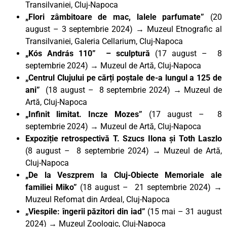
Transilvaniei, Cluj-Napoca
„Flori zâmbitoare de mac, lalele parfumate”
(20
august – 3 septembrie 2024)
→
Muzeul Etnografic al
Transilvaniei, Galeria Cellarium, Cluj-Napoca
„Kós András 110”
– sculptură
(17 august – 8
septembrie 2024) → Muzeul de Artă, Cluj-Napoca
„Centrul Clujului pe cărți poștale de-a lungul a 125 de
ani”
(18 august – 8 septembrie 2024) → Muzeul de
Artă, Cluj-Napoca
„Infinit limitat. Incze Mozes”
(17 august – 8
septembrie 2024) → Muzeul de Artă, Cluj-Napoca
Expoziție retrospectivă T. Szucs Ilona și Toth Laszlo
(8 august – 8 septembrie 2024) → Muzeul de Artă,
Cluj-Napoca
„De la Veszprem la Cluj-Obiecte Memoriale ale
familiei Miko”
(18 august – 21 septembrie 2024) →
Muzeul Refomat din Ardeal, Cluj-Napoca
„Viespile: îngerii păzitori din iad”
(15 mai – 31 august
2024) → Muzeul Zoologic, Cluj-Napoca