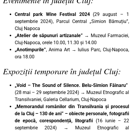
Central park Wine Festival 2024
(29 august – 1
septembrie 2024), Parcul Central „Simion Bărnuțiu”,
Cluj Napoca
„Atelier de săpunuri artizanale”
→ Muzeul Farmaciei,
Cluj-Napoca, orele 10.00, 11.30 și 14.00
„Anotimpurile”
, Anima Art → Iulius Parc, Cluj-Napoca,
ora 18.00
Expoziții temporare în județul Cluj:
„Void – The Sound of Silence. Belu-Simion Făinaru”
(28 mai – 29 septembrie 2024)
→
Muzeul Etnografic al
Transilvaniei, Galeria Cellarium, Cluj-Napoca
„Memorandul românilor din Transilvania și procesul
de la Cluj – 130 de ani” – obiecte personale, fotografii
de epocă, corespondență, litografii
(16 iunie – 22
septembrie 2024)
→
Muzeul Etnografic al