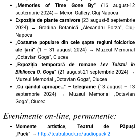
„
Memories of Time Gone By
”
(16 august-12
septembrie 2024)
→ Meron Gallery, Cluj-Napoca
Expoziție de plante carnivore
(23 august-8 septembrie
2024)
→ Gradina Botanică „Alexandru Borza”, Cluj-
Napoca
„Costume populare din cele șapte regiuni folclorice
ale țării”
(1 – 31 august 2024) → Muzeul Memorial
„Octavian Goga”, Ciucea
„Expoziția temporară de romane
Lev Tolstoi în
Biblioeca O. Goga
”
(21
august-21 septembrie 2024)
→
Muzeul Memorial „Octavian Goga”, Ciucea
„Cu gândul aproape…” – telegrame
(13 august – 13
septembrie 2024) → Muzeul Memorial „Octavian
Goga”, Ciucea
Evenimente on-line, permanente:
Momente artistice, Teatrul de Păpuși
„Puck”
→
http://teatrulpuck.ro/audiopuck-2