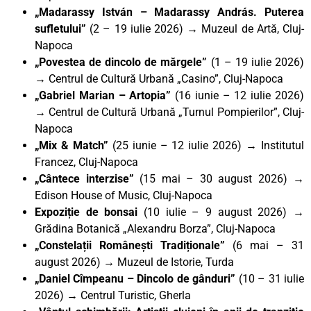
„Madarassy István – Madarassy András. Puterea
sufletului”
(2 – 19 iulie 2026)
→
Muzeul de Artă, Cluj-
Napoca
„Povestea de dincolo de mărgele”
(1 – 19 iulie 2026)
→ Centrul de Cultură Urbană „Casino”, Cluj-Napoca
„Gabriel Marian – Artopia”
(16 iunie – 12 iulie 2026)
→ Centrul de Cultură Urbană „Turnul Pompierilor”, Cluj-
Napoca
„Mix & Match”
(25 iunie – 12 iulie 2026) → Institutul
Francez, Cluj-Napoca
„Cântece interzise”
(15 mai – 30 august 2026) →
Edison House of Music, Cluj-Napoca
Expoziție de bonsai
(10 iulie – 9 august 2026) →
Grădina Botanică „Alexandru Borza”, Cluj-Napoca
„Constelații Românești Tradiționale”
(6 mai – 31
august 2026) → Muzeul de Istorie, Turda
„Daniel Cîmpeanu – Dincolo de gânduri”
(10 – 31 iulie
2026)
→
Centrul Turistic, Gherla