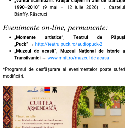
„Vântul schimbării: Artiștii clujeni în anii de tranziție
1990–2010”
(9 mai – 12 iulie 2026) → Castelul
Bánffy, Răscruci
Evenimente on-line, permanente:
„Momente artistice”, Teatrul de Păpuși
„Puck”
→
http://teatrulpuck.ro/audiopuck-2
„Muzeul de acasă”, Muzeul Național de Istorie a
Transilvaniei
→
www.mnit.ro/muzeul-de-acasa
*Programul de desfășurare al evenimentelor poate suferi
modificări.