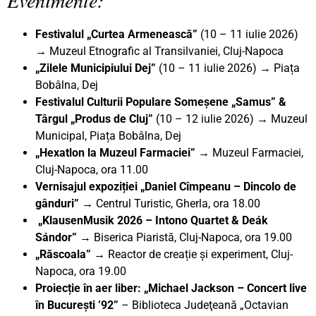
Festivalul „Curtea Armenească”
(10 – 11 iulie 2026)
→
Muzeul Etnografic al Transilvaniei, Cluj-Napoca
„Zilele Municipiului Dej”
(10 – 11 iulie 2026)
→
Piața
Bobâlna, Dej
Festivalul Culturii Populare Someșene „Samus” &
Târgul „Produs de Cluj”
(10 – 12 iulie 2026)
→
Muzeul
Municipal, Piața Bobâlna, Dej
„Hexatlon la Muzeul Farmaciei”
→ Muzeul Farmaciei,
Cluj-Napoca, ora 11.00
Vernisajul expoziției „Daniel Cîmpeanu – Dincolo de
gânduri” →
Centrul Turistic, Gherla, ora 18.00
„KlausenMusik 2026 – Intono Quartet & Deák
Sándor” →
Biserica Piaristă, Cluj-Napoca, ora 19.00
„Răscoala” →
Reactor de creație și experiment, Cluj-
Napoca, ora 19.00
Proiecție în aer liber: „Michael Jackson – Concert live
în București ’92”
– Biblioteca Judeţeană „Octavian