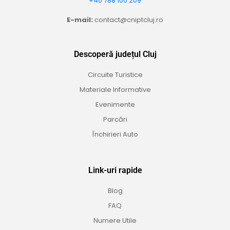
+40 788 100 209
E-mail:
contact@cniptcluj.ro
Descoperă județul Cluj
Circuite Turistice
Materiale Informative
Evenimente
Parcări
Închirieri Auto
Link-uri rapide
Blog
FAQ
Numere Utile