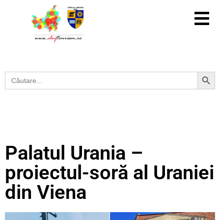
Search Button
Search
for:
Palatul Urania –
proiectul-soră al Uraniei
din Viena