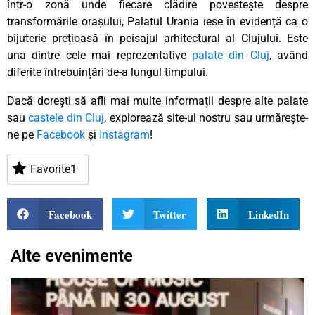
într-o zonă unde fiecare clădire povestește despre
transformările orașului, Palatul Urania iese în evidență ca o
bijuterie prețioasă în peisajul arhitectural al Clujului. Este
una dintre cele mai reprezentative
palate din Cluj
, având
diferite întrebuințări de-a lungul timpului.
Dacă dorești să afli mai multe informații despre alte palate
sau
castele din Cluj
, explorează site-ul nostru sau urmărește-
ne pe
Facebook
și
Instagram
!
Favorite
1
Facebook
Twitter
LinkedIn
Alte evenimente