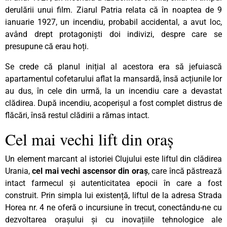
derulării unui film. Ziarul Patria relata că în noaptea de 9
ianuarie 1927, un incendiu, probabil accidental, a avut loc,
având drept protagoniști doi indivizi, despre care se
presupune că erau hoți.
Se crede că planul inițial al acestora era să jefuiască
apartamentul cofetarului aflat la mansardă, însă acțiunile lor
au dus, în cele din urmă, la un incendiu care a devastat
clădirea. După incendiu, acoperișul a fost complet distrus de
flăcări, însă restul clădirii a rămas intact.
Cel mai vechi lift din oraș
Un element marcant al istoriei Clujului este liftul din clădirea
Urania,
cel mai vechi ascensor din oraș
, care încă păstrează
intact farmecul și autenticitatea epocii în care a fost
construit. Prin simpla lui existență, liftul de la adresa Strada
Horea nr. 4 ne oferă o incursiune în trecut, conectându-ne cu
dezvoltarea orașului și cu inovațiile tehnologice ale