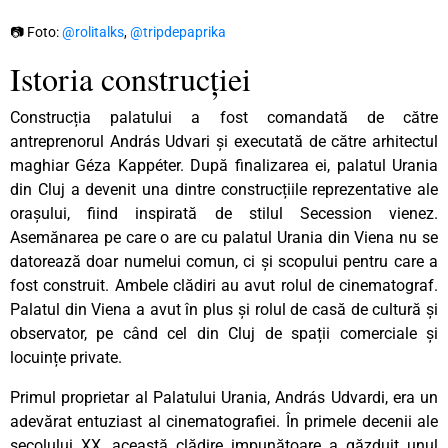
📷 Foto:
@rolitalks
,
@tripdepaprika
Istoria construcției
Construcția palatului a fost comandată de către
antreprenorul András Udvari și executată de către arhitectul
maghiar Géza Kappéter. După finalizarea ei, palatul Urania
din Cluj a devenit una dintre construcțiile reprezentative ale
orașului, fiind inspirată de stilul Secession vienez.
Asemănarea pe care o are cu palatul Urania din Viena nu se
datorează doar numelui comun, ci și scopului pentru care a
fost construit. Ambele clădiri au avut rolul de cinematograf.
Palatul din Viena a avut în plus și rolul de casă de cultură și
observator, pe când cel din Cluj de spații comerciale și
locuințe private.
Primul proprietar al Palatului Urania, András Udvardi, era un
adevărat entuziast al cinematografiei. În primele decenii ale
secolului XX, această clădire impunătoare a găzduit unul