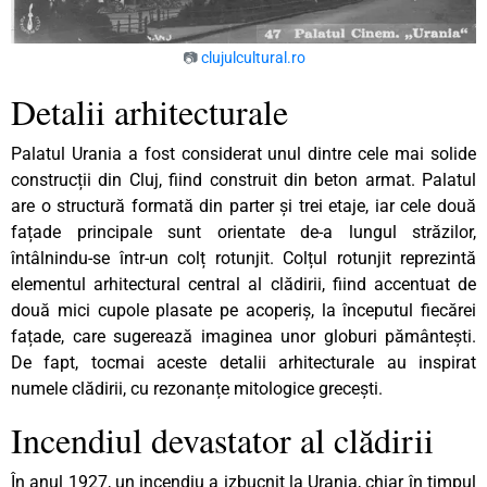
📷
clujulcultural.ro
Detalii arhitecturale
Palatul Urania a fost considerat unul dintre cele mai solide
construcții din Cluj, fiind construit din beton armat. Palatul
are o structură formată din parter și trei etaje, iar cele două
fațade principale sunt orientate de-a lungul străzilor,
întâlnindu-se într-un colț rotunjit. Colțul rotunjit reprezintă
elementul arhitectural central al clădirii, fiind accentuat de
două mici cupole plasate pe acoperiș, la începutul fiecărei
fațade, care sugerează imaginea unor globuri pământești.
De fapt, tocmai aceste detalii arhitecturale au inspirat
numele clădirii, cu rezonanțe mitologice grecești.
Incendiul devastator al clădirii
În anul 1927, un incendiu a izbucnit la Urania, chiar în timpul