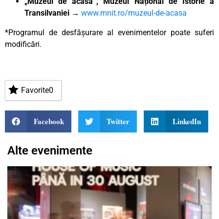
„Muzeul de acasă”, Muzeul Național de Istorie a
Transilvaniei
→
www.mnit.ro/muzeul-de-acasa
*Programul de desfășurare al evenimentelor poate suferi
modificări.
Favorite
0
Facebook
Twitter
LinkedIn
Alte evenimente