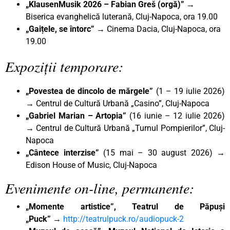
„KlausenMusik 2026 –
Fabian Greš (orgă)
” →
Biserica evanghelică luterană, Cluj-Napoca, ora 19.00
„Gaițele, se întorc” →
Cinema Dacia, Cluj-Napoca, ora
19.00
Expoziții temporare:
„Povestea de dincolo de mărgele”
(1 – 19 iulie 2026)
→ Centrul de Cultură Urbană „Casino”, Cluj-Napoca
„Gabriel Marian – Artopia”
(16 iunie – 12 iulie 2026)
→ Centrul de Cultură Urbană „Turnul Pompierilor”, Cluj-
Napoca
„Cântece interzise”
(15 mai – 30 august 2026) →
Edison House of Music, Cluj-Napoca
Evenimente on-line, permanente:
„Momente artistice”, Teatrul de Păpuși
„Puck”
→
http://teatrulpuck.ro/audiopuck-2