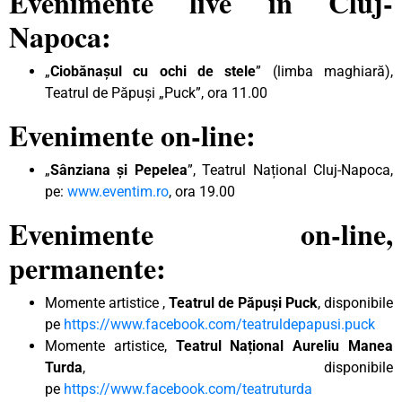
Evenimente live în Cluj-
Napoca:
„
Ciobănașul cu ochi de stele
” (limba maghiară),
Teatrul de Păpuși „Puck”, ora 11.00
Evenimente on-line:
„
Sânziana și Pepelea
”, Teatrul Național Cluj-Napoca,
pe:
www.eventim.ro
, ora 19.00
Evenimente on-line,
permanente:
Momente artistice ,
Teatrul de Păpuși Puck
, disponibile
pe
https://www.facebook.com/teatruldepapusi.puck
Momente artistice,
Teatrul Național Aureliu Manea
Turda
, disponibile
pe
https://www.facebook.com/teatruturda