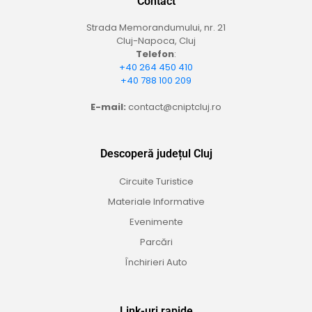
Contact
Strada Memorandumului, nr. 21
Cluj-Napoca, Cluj
Telefon
:
+40 264 450 410
+40 788 100 209
E-mail:
contact@cniptcluj.ro
Descoperă județul Cluj
Circuite Turistice
Materiale Informative
Evenimente
Parcări
Închirieri Auto
Link-uri rapide