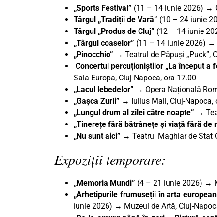
„Sports Festival”
(11 – 14 iunie 2026) → 
Târgul „Tradiții de Vară”
(10 – 24 iunie 2
Târgul „Produs de Cluj”
(12 – 14 iunie 202
„Târgul coaselor”
(11 – 14 iunie 2026) →
„Pinocchio”
→ Teatrul de Păpuși „Puck”, C
Concertul percuționiștilor „La început a f
Sala Europa, Cluj-Napoca, ora 17.00
„Lacul lebedelor”
→ Opera Națională Româ
„Gașca Zurli”
→ Iulius Mall, Cluj-Napoca, 
„Lungul drum al zilei către noapte” →
Tea
„Tinerețe fără bătrânețe și viață fără d
„Nu sunt aici”
→
Teatrul Maghiar de Stat C
Expoziții temporare:
„Memoria Mundi”
(4 – 21 iunie 2026) → 
„Arhetipurile frumuseții în arta europea
iunie 2026) → Muzeul de Artă, Cluj-Napoc