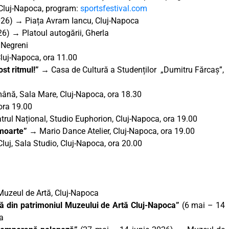
Cluj-Napoca, program:
sportsfestival.com
026) → Piața Avram Iancu, Cluj-Napoca
6) → Platoul autogării, Gherla
 Negreni
luj-Napoca, ora 11.00
ost ritmul!”
→ Casa de Cultură a Studenților „Dumitru Fărcaș”,
nă, Sala Mare, Cluj-Napoca, ora 18.30
ora 19.00
trul Național, Studio Euphorion, Cluj-Napoca, ora 19.00
e moarte” →
Mario Dance Atelier, Cluj-Napoca, ora 19.00
luj, Sala Studio, Cluj-Napoca, ora 20.00
Muzeul de Artă, Cluj-Napoca
nă din patrimoniul Muzeului de Artă Cluj-Napoca”
(6 mai – 14
a