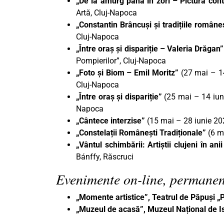
„De la amurg până în zori – Pictură co
Artă, Cluj-Napoca
„Constantin Brâncuși și tradițiile româneș
Cluj-Napoca
„Între oraș și dispariție – Valeria Drăgan
Pompierilor”, Cluj-Napoca
„Foto și Biom – Emil Moritz”
(27 mai – 14
Cluj-Napoca
„Între oraș și dispariție”
(25 mai – 14 iuni
Napoca
„Cântece interzise”
(15 mai – 28 iunie 2
„Constelații Românești Tradiționale”
(6 m
„Vântul schimbării: Artiștii clujeni în an
Bánffy, Răscruci
Evenimente on-line, permanen
„Momente artistice”, Teatrul de Păpuși 
„Muzeul de acasă”, Muzeul Național de Is