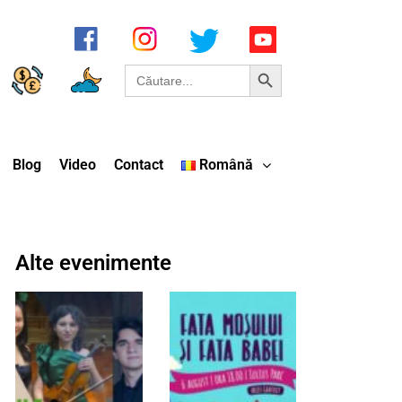
Search Button
Search
for:
Blog
Video
Contact
Română
Alte evenimente