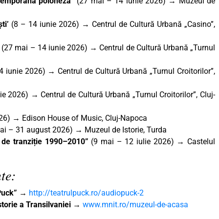
ntemporană poloneză”
(27 mai – 14 iunie 2026) → Muzeul de
ti’
(8 – 14 iunie 2026) → Centrul de Cultură Urbană „Casino”,
”
(27 mai – 14 iunie 2026) → Centrul de Cultură Urbană „Turnul
 iunie 2026) → Centrul de Cultură Urbană „Turnul Croitorilor”,
e 2026) → Centrul de Cultură Urbană „Turnul Croitorilor”, Cluj-
026) → Edison House of Music, Cluj-Napoca
ai – 31 august 2026) → Muzeul de Istorie, Turda
ii de tranziție 1990–2010”
(9 mai – 12 iulie 2026) → Castelul
te:
„Puck”
→
http://teatrulpuck.ro/audiopuck-2
torie a Transilvaniei
→
www.mnit.ro/muzeul-de-acasa