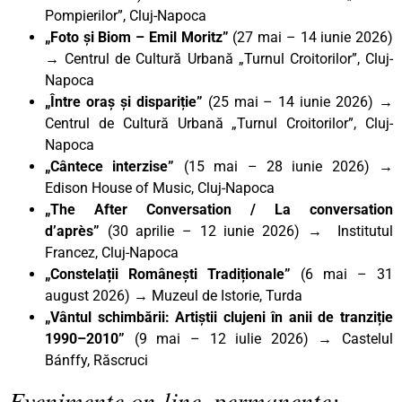
Pompierilor”, Cluj-Napoca
„Foto și Biom – Emil Moritz”
(27 mai – 14 iunie 2026)
→ Centrul de Cultură Urbană „Turnul Croitorilor”, Cluj-
Napoca
„Între oraș și dispariție”
(25 mai – 14 iunie 2026) →
Centrul de Cultură Urbană „Turnul Croitorilor”, Cluj-
Napoca
„Cântece interzise”
(15 mai – 28 iunie 2026) →
Edison House of Music, Cluj-Napoca
„The After Conversation / La conversation
d’après”
(30 aprilie – 12 iunie 2026) → Institutul
Francez, Cluj-Napoca
„Constelații Românești Tradiționale”
(6 mai – 31
august 2026) → Muzeul de Istorie, Turda
„Vântul schimbării: Artiștii clujeni în anii de tranziție
1990–2010”
(9 mai – 12 iulie 2026) → Castelul
Bánffy, Răscruci
Evenimente on-line, permanente: