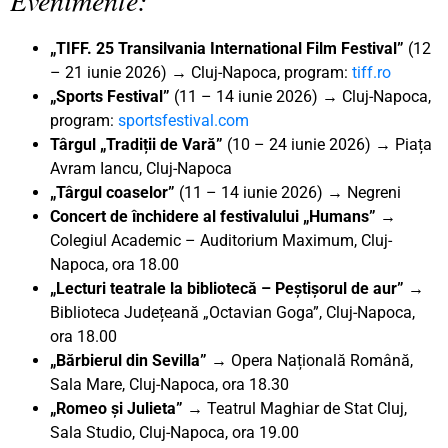
„TIFF. 25 Transilvania International Film Festival”
(12
– 21 iunie 2026) → Cluj-Napoca, program:
tiff.ro
„Sports Festival”
(11 – 14 iunie 2026) → Cluj-Napoca,
program:
sportsfestival.com
Târgul „Tradiții de Vară”
(10 – 24 iunie 2026) → Piața
Avram Iancu, Cluj-Napoca
„Târgul coaselor”
(11 – 14 iunie 2026) → Negreni
Concert de închidere al festivalului „Humans”
→
Colegiul Academic – Auditorium Maximum, Cluj-
Napoca, ora 18.00
„Lecturi teatrale la bibliotecă – Peștișorul de aur” →
Biblioteca Județeană „Octavian Goga”, Cluj-Napoca,
ora 18.00
„Bărbierul din Sevilla”
→ Opera Națională Română,
Sala Mare, Cluj-Napoca, ora 18.30
„Romeo și Julieta”
→
Teatrul Maghiar de Stat Cluj,
Sala Studio, Cluj-Napoca, ora 19.00