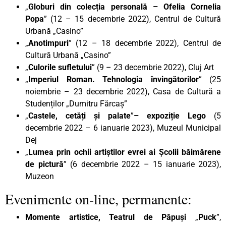
„
Globuri din colecția personală – Ofelia Cornelia
Popa
” (12 – 15 decembrie 2022), Centrul de Cultură
Urbană „Casino”
„
Anotimpuri
” (12 – 18 decembrie 2022), Centrul de
Cultură Urbană „Casino”
„
Culorile sufletului
” (9 – 23 decembrie 2022), Cluj Art
„
Imperiul Roman. Tehnologia învingătorilor
” (25
noiembrie – 23 decembrie 2022), Casa de Cultură a
Studenților „Dumitru Fărcaș”
„
Castele, cetăți și palate
”
– expoziție Lego
(5
decembrie 2022 – 6 ianuarie 2023), Muzeul Municipal
Dej
„
Lumea prin ochii artiștilor evrei ai Școlii băimărene
de pictură
” (6 decembrie 2022 – 15 ianuarie 2023),
Muzeon
Evenimente on-line, permanente:
Momente artistice, Teatrul de Păpuși
„
Puck
”,