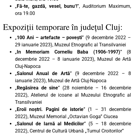
„
Fă-te, gazdă, vesel, bunu‘!
”, Auditorium Maximum,
ora 19.00
Expoziții temporare în județul Cluj:
„
100 Ani – artefacte – povești
” (9 decembrie 2022 –
29 ianuarie 2023), Muzeul Etnografic al Transilvaniei
„
In Memoriam Corneliu Baba (1906-1997)
” (8
decembrie 2022 – 8 ianuarie 2023), Muzeul de Artă
Cluj-Napoca
„
Salonul Anual de Artă
” (9 decembrie 2022 – 8
ianuarie 2023), Muzeul de Artă Cluj-Napoca
„
Regăsirea de sine
” (28 noiembrie – 16 decembrie
2022), Atelierul de icoane al Muzeului Etnografic al
Transilvaniei
„
Eroii noștri. Pagini de istorie
” (1 – 31 decembrie
2022), Muzeul Memorial „Octavian Goga” Ciucea
„
Salonul de Iarnă al Medicilor
” (5 – 18 decembrie
2022), Centrul de Cultură Urbană „Turnul Croitorilor”