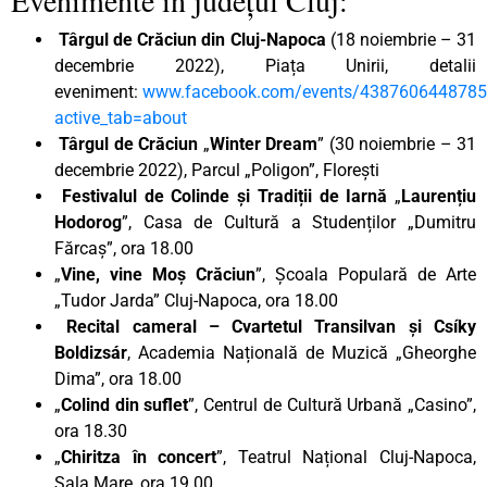
Târgul de Crăciun din Cluj-Napoca
(18 noiembrie – 31
decembrie 2022), Piața Unirii, detalii
eveniment:
www.facebook.com/events/438760644878
active_tab=about
Târgul de Crăciun
„
Winter Dream
” (30 noiembrie – 31
decembrie 2022), Parcul „Poligon”, Florești
Festivalul de Colinde și Tradiții de Iarnă
„
Laurențiu
Hodorog
”, Casa de Cultură a Studenților „Dumitru
Fărcaș”, ora 18.00
„
Vine, vine Moș Crăciun
”, Școala Populară de Arte
„Tudor Jarda” Cluj-Napoca, ora 18.00
Recital cameral – Cvartetul Transilvan şi Csíky
Boldizsár
, Academia Națională de Muzică „Gheorghe
Dima”, ora 18.00
„
Colind din suflet
”, Centrul de Cultură Urbană „Casino”,
ora 18.30
„
Chiritza în concert
”, Teatrul Național Cluj-Napoca,
Sala Mare, ora 19.00