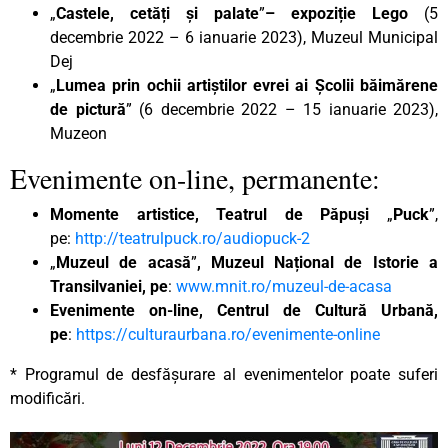
„
Castele, cetăți și palate
”
– expoziție Lego
(5
decembrie 2022 – 6 ianuarie 2023), Muzeul Municipal
Dej
„
Lumea prin ochii artiștilor evrei ai Școlii băimărene
de pictură
” (6 decembrie 2022 – 15 ianuarie 2023),
Muzeon
Evenimente on-line, permanente:
Momente artistice, Teatrul de Păpuși
„
Puck
”,
pe:
http://teatrulpuck.ro/audiopuck-2
„
Muzeul de acasă
”
, Muzeul Național de Istorie a
Transilvaniei, pe
:
www.mnit.ro/muzeul-de-acasa
Evenimente on-line, Centrul de Cultură Urbană,
pe
:
https://culturaurbana.ro/evenimente-online
* Programul de desfășurare al evenimentelor poate suferi
modificări.