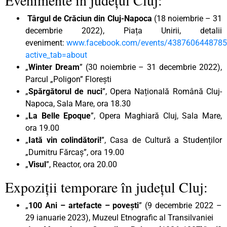
Târgul de Crăciun din Cluj-Napoca
(18 noiembrie – 31
decembrie 2022), Piața Unirii, detalii
eveniment:
www.facebook.com/events/438760644878
active_tab=about
„
Winter Dream
” (30 noiembrie – 31 decembrie 2022),
Parcul „Poligon” Florești
„
Spărgătorul de nuci
”, Opera Națională Română Cluj-
Napoca, Sala Mare, ora 18.30
„
La Belle Epoque
”, Opera Maghiară Cluj, Sala Mare,
ora 19.00
„
Iată vin colindători!
”, Casa de Cultură a Studenților
„Dumitru Fărcaș”, ora 19.00
„
Visul
”, Reactor, ora 20.00
Expoziții temporare în județul Cluj:
„
100 Ani – artefacte – povești
” (9 decembrie 2022 –
29 ianuarie 2023), Muzeul Etnografic al Transilvaniei