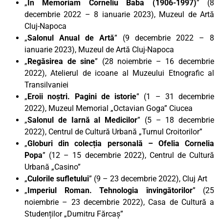
„
In Memoriam Corneliu Baba (1906-1997)
” (8
decembrie 2022 – 8 ianuarie 2023), Muzeul de Artă
Cluj-Napoca
„
Salonul Anual de Artă
” (9 decembrie 2022 – 8
ianuarie 2023), Muzeul de Artă Cluj-Napoca
„
Regăsirea de sine
” (28 noiembrie – 16 decembrie
2022), Atelierul de icoane al Muzeului Etnografic al
Transilvaniei
„
Eroii noștri. Pagini de istorie
” (1 – 31 decembrie
2022), Muzeul Memorial „Octavian Goga” Ciucea
„
Salonul de Iarnă al Medicilor
” (5 – 18 decembrie
2022), Centrul de Cultură Urbană „Turnul Croitorilor”
„
Globuri din colecția personală – Ofelia Cornelia
Popa
” (12 – 15 decembrie 2022), Centrul de Cultură
Urbană „Casino”
„
Culorile sufletului
” (9 – 23 decembrie 2022), Cluj Art
„
Imperiul Roman. Tehnologia învingătorilor
” (25
noiembrie – 23 decembrie 2022), Casa de Cultură a
Studenților „Dumitru Fărcaș”