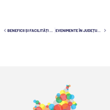
BENEFICII ȘI FACILITĂȚI OFERITE DE CENTRELE SPA DIN JUDEȚUL CLUJ
EVENIMENTE ÎN JUDEȚUL CLUJ, MARȚI, 13 DECEMBRIE 2022: